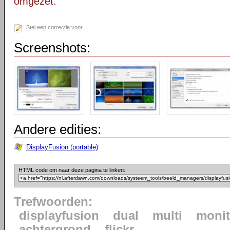
omgezet.
Stel een correctie voor
Screenshots:
Andere edities:
DisplayFusion (portable)
HTML code om naar deze pagina te linken:
Trefwoorden:
displayfusion
dual
multi
monit
achtergrond
flickr