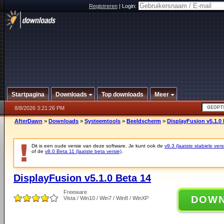
Registreren
|
Login:
Startpagina
Downloads
Top downloads
Meer
8/8/2026 3:21:26 PM
AfterDawn
>
Downloads
>
Systeemtools
>
Beeldscherm
>
DisplayFusion v5.1.0 
Dit is een oude versie van deze software. Je kunt ook de
v9.3 (laatste stabiele vers
of de
v8.0 Beta 11 (laatste beta versie)
.
DisplayFusion v5.1.0 Beta 14
Freeware
DOW
Vista / Win10 / Win7 / Win8 / WinXP