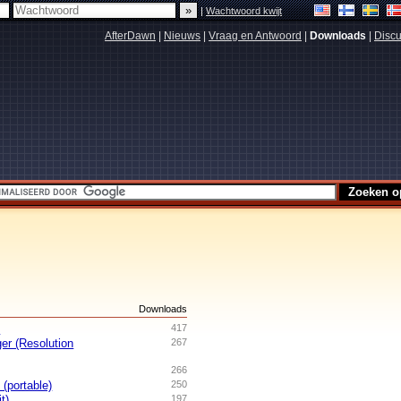
|
Wachtwoord kwijt
AfterDawn
|
Nieuws
|
Vraag en Antwoord
|
Downloads
|
Discu
s
Downloads
n
417
er (Resolution
267
266
(portable)
250
t)
197