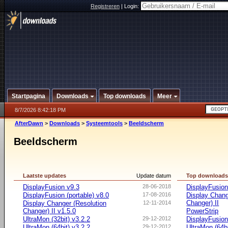
Registreren
|
Login:
Startpagina
Downloads
Top downloads
Meer
8/7/2026 8:42:18 PM
AfterDawn
>
Downloads
>
Systeemtools
>
Beeldscherm
Beeldscherm
Laatste updates
Update datum
Top download
DisplayFusion v9.3
28-06-2018
DisplayFusio
DisplayFusion (portable) v8.0
17-08-2016
Display Chang
Changer) II
Display Changer (Resolution
12-11-2014
Changer) II v1.5.0
PowerStrip
UltraMon (32bit) v3.2.2
29-12-2012
DisplayFusion 
UltraMon (64bit) v3.2.2
29-12-2012
UltraMon (64bi