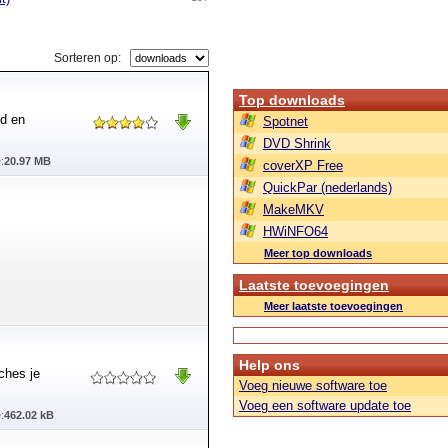
Sorteren op:
Top downloads
nd en
Spotnet
DVD Shrink
:
20.97 MB
coverXP Free
QuickPar (nederlands)
MakeMKV
HWiNFO64
Meer top downloads
Laatste toevoegingen
Meer laatste toevoegingen
Help ons
ches je
Voeg nieuwe software toe
Voeg een software update toe
:
462.02 kB