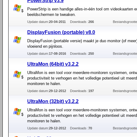
PowerStrip v3.9
PowerStrip is een handige alles-in-één tool om videokaarten e
beeldschermen te tweaken.
Update datum:
20-04-2011
Downloads :
266
Bestandsgrootte
DisplayFusion (portable) v8.0
DisplayFusion (portable versie) maakt je duo monitor (of meer)
vloeiend en pijnloos.
Update datum:
17-08-2016
Downloads :
250
Bestandsgrootte
UltraMon (64bit) v3.2.2
UltraMon is een tool voor meerdere-monitoren systemen, ont
productiviteit te verhogen en het volledige potentieel uit meer
monitoren te halen.
Update datum:
29-12-2012
Downloads :
197
Bestandsgrootte
UltraMon (32bit) v3.2.2
UltraMon is een tool voor meerdere-monitoren systemen, ont
productiviteit te verhogen en het volledige potentieel uit meer
monitoren te halen.
Update datum:
29-12-2012
Downloads :
70
Bestandsgrootte