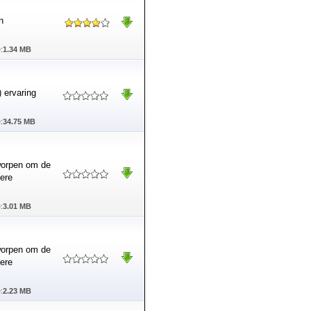
n
:
1.34 MB
 ervaring
:
34.75 MB
worpen om de
dere
:
3.01 MB
worpen om de
dere
:
2.23 MB