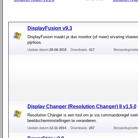
DisplayFusion v9.3
DisplayFusion maakt je duo monitor (of meer) ervaring vloeie
pijnloos.
Update datum:
28-06-2018
Downloads :
417
Bestandsgrootte
Display Changer (Resolution Changer) II v1.5.0
Resolution Changer is een tool om je via commandoregel swit
beeldscherminstellingen te veranderen.
Update datum:
12-11-2014
Downloads :
267
Bestandsgrootte