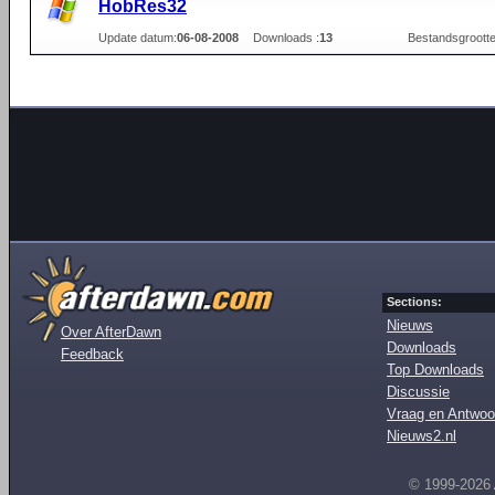
HobRes32
Update datum:
06-08-2008
Downloads :
13
Bestandsgrootte
Sections:
Nieuws
Over AfterDawn
Downloads
Feedback
Top Downloads
Discussie
Vraag en Antwoo
Nieuws2.nl
© 1999-2026