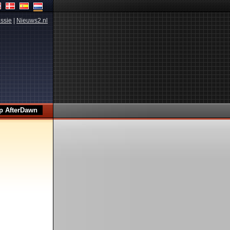
ssie
|
Nieuws2.nl