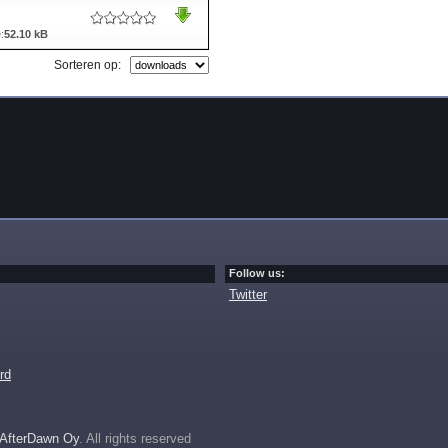
:
52.10 kB
Sorteren op:
Follow us:
Twitter
rd
AfterDawn Oy
. All rights reserved