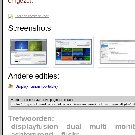
omgezet.
Stel een correctie voor
Screenshots:
Andere edities:
DisplayFusion (portable)
HTML code om naar deze pagina te linken:
Trefwoorden:
displayfusion
dual
multi
monit
achtergrond
flickr