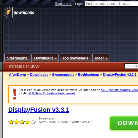
Registreren
|
Login:
Startpagina
Downloads
Top downloads
Meer
8/7/2026 6:34:15 AM
AfterDawn
>
Downloads
>
Systeemtools
>
Beeldscherm
>
DisplayFusion v3.3.1
Dit is een oude versie van deze software. Je kunt ook de
v9.3 (laatste stabiele vers
of de
v8.0 Beta 11 (laatste beta versie)
.
DisplayFusion v3.3.1
Freeware
DOW
Vista / Win10 / Win7 / Win8 / WinXP