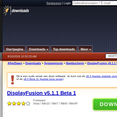
Registreren
|
Login:
Startpagina
Downloads
Top downloads
Meer
8/10/2026 10:50:25 AM
AfterDawn
>
Downloads
>
Systeemtools
>
Beeldscherm
>
DisplayFusion v5.1.1 
Dit is een oude versie van deze software. Je kunt ook de
v9.3 (laatste stabiele vers
of de
v8.0 Beta 11 (laatste beta versie)
.
DisplayFusion v5.1.1 Beta 1
Freeware
DOW
Vista / Win10 / Win7 / Win8 / WinXP