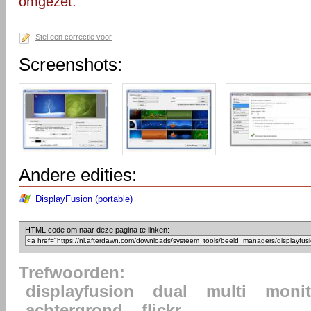
omgezet.
Stel een correctie voor
Screenshots:
Andere edities:
DisplayFusion (portable)
HTML code om naar deze pagina te linken:
Trefwoorden:
displayfusion
dual
multi
monit
achtergrond
flickr