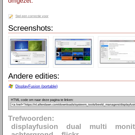
omgezet.
Stel een correctie voor
Screenshots:
Andere edities:
DisplayFusion (portable)
HTML code om naar deze pagina te linken:
Trefwoorden:
displayfusion
dual
multi
monit
achtergrond
flickr