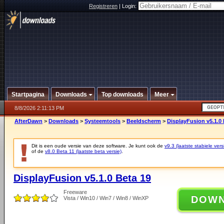
Registreren
|
Login:
Startpagina
Downloads
Top downloads
Meer
8/8/2026 2:11:13 PM
AfterDawn
>
Downloads
>
Systeemtools
>
Beeldscherm
>
DisplayFusion v5.1.0 
Dit is een oude versie van deze software. Je kunt ook de
v9.3 (laatste stabiele vers
of de
v8.0 Beta 11 (laatste beta versie)
.
DisplayFusion v5.1.0 Beta 19
Freeware
DOW
Vista / Win10 / Win7 / Win8 / WinXP