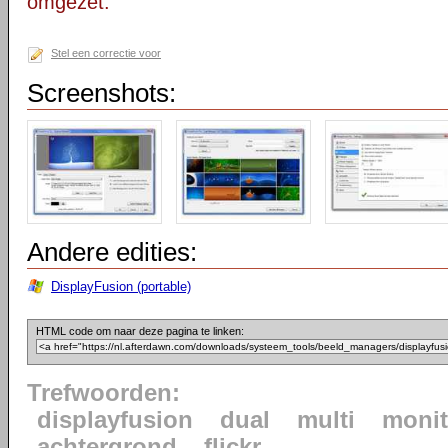
omgezet.
Stel een correctie voor
Screenshots:
Andere edities:
DisplayFusion (portable)
HTML code om naar deze pagina te linken:
Trefwoorden:
displayfusion
dual
multi
monit
achtergrond
flickr