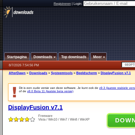
Registreren
|
Login:
Startpagina
Downloads
Top downloads
Meer
8/7/2026 7:54:56 PM
AfterDawn
>
Downloads
>
Systeemtools
>
Beeldscherm
>
DisplayFusion v7.1
Dit is een oude versie van deze software. Je kunt ook de
v9.3 (laatste stabiele vers
of de
v8.0 Beta 11 (laatste beta versie)
.
DisplayFusion v7.1
Freeware
DOW
Vista / Win10 / Win7 / Win8 / WinXP