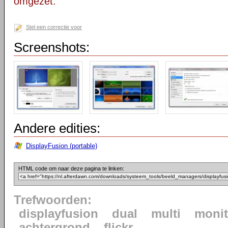
omgezet.
Stel een correctie voor
Screenshots:
Andere edities:
DisplayFusion (portable)
HTML code om naar deze pagina te linken:
Trefwoorden:
displayfusion
dual
multi
monit
achtergrond
flickr