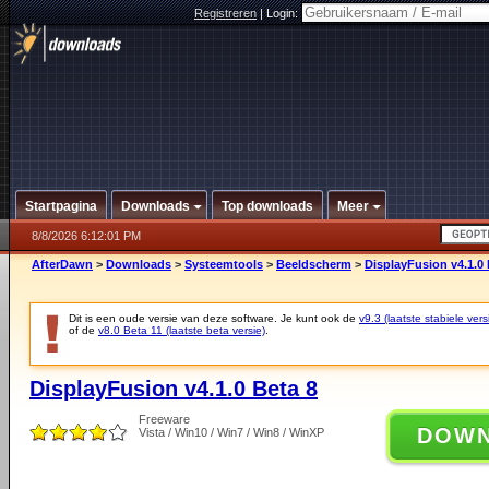
Registreren
|
Login:
Startpagina
Downloads
Top downloads
Meer
8/8/2026 6:12:01 PM
AfterDawn
>
Downloads
>
Systeemtools
>
Beeldscherm
>
DisplayFusion v4.1.0 
Dit is een oude versie van deze software. Je kunt ook de
v9.3 (laatste stabiele vers
of de
v8.0 Beta 11 (laatste beta versie)
.
DisplayFusion v4.1.0 Beta 8
Freeware
DOW
Vista / Win10 / Win7 / Win8 / WinXP