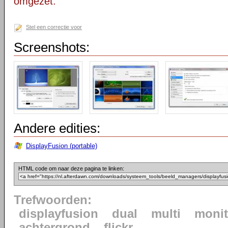
omgezet.
Stel een correctie voor
Screenshots:
Andere edities:
DisplayFusion (portable)
HTML code om naar deze pagina te linken:
Trefwoorden:
displayfusion
dual
multi
monit
achtergrond
flickr