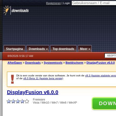
Registreren
|
Login:
Startpagina
Downloads
Top downloads
Meer
8/9/2026 9:56:17 AM
AfterDawn
>
Downloads
>
Systeemtools
>
Beeldscherm
>
DisplayFusion v6.0.0
Dit is een oude versie van deze software. Je kunt ook de
v9.3 (laatste stabiele vers
of de
v8.0 Beta 11 (laatste beta versie)
.
DisplayFusion v6.0.0
Freeware
DOW
Vista / Win10 / Win7 / Win8 / WinXP