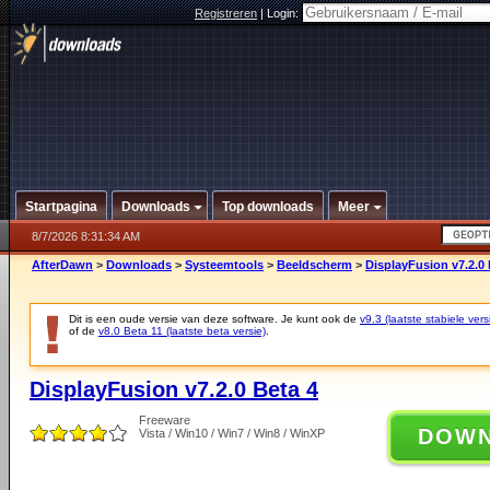
Registreren
|
Login:
Startpagina
Downloads
Top downloads
Meer
8/7/2026 8:31:34 AM
AfterDawn
>
Downloads
>
Systeemtools
>
Beeldscherm
>
DisplayFusion v7.2.0 
Dit is een oude versie van deze software. Je kunt ook de
v9.3 (laatste stabiele vers
of de
v8.0 Beta 11 (laatste beta versie)
.
DisplayFusion v7.2.0 Beta 4
Freeware
DOW
Vista / Win10 / Win7 / Win8 / WinXP