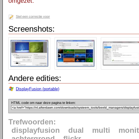
omgezet.
Stel een correctie voor
Screenshots:
Andere edities:
DisplayFusion (portable)
HTML code om naar deze pagina te linken:
Trefwoorden:
displayfusion
dual
multi
monit
achtergrond
flickr