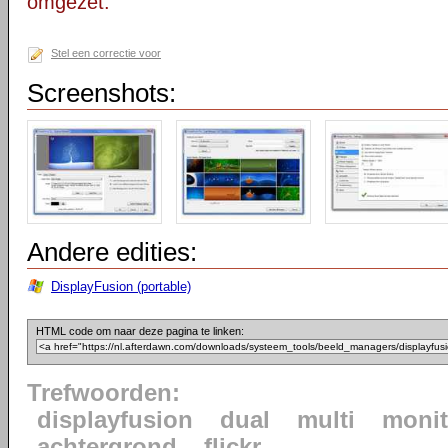
omgezet.
Stel een correctie voor
Screenshots:
Andere edities:
DisplayFusion (portable)
HTML code om naar deze pagina te linken:
Trefwoorden:
displayfusion
dual
multi
monit
achtergrond
flickr