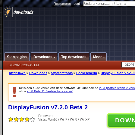
Registreren
|
Login:
Startpagina
Downloads
Top downloads
Meer
8/8/2026 2:36:45 PM
AfterDawn
>
Downloads
>
Systeemtools
>
Beeldscherm
>
DisplayFusion v7.2.0 
Dit is een oude versie van deze software. Je kunt ook de
v9.3 (laatste stabiele vers
of de
v8.0 Beta 11 (laatste beta versie)
.
DisplayFusion v7.2.0 Beta 2
Freeware
DOW
Vista / Win10 / Win7 / Win8 / WinXP