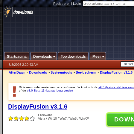
Registreren
|
Login:
Startpagina
Downloads
Top downloads
Meer
8/8/2026 2:20:43 AM
AfterDawn
>
Downloads
>
Systeemtools
>
Beeldscherm
>
DisplayFusion v3.1.6
Dit is een oude versie van deze software. Je kunt ook de
v9.3 (laatste stabiele vers
of de
v8.0 Beta 11 (laatste beta versie)
.
DisplayFusion v3.1.6
Freeware
DOW
Vista / Win10 / Win7 / Win8 / WinXP