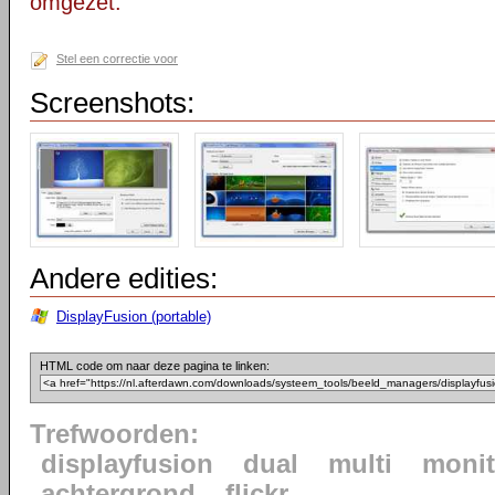
omgezet.
Stel een correctie voor
Screenshots:
Andere edities:
DisplayFusion (portable)
HTML code om naar deze pagina te linken:
Trefwoorden:
displayfusion
dual
multi
monit
achtergrond
flickr