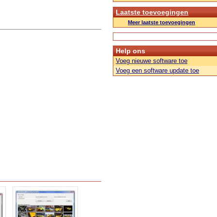
Laatste toevoegingen
Meer laatste toevoegingen
Help ons
Voeg nieuwe software toe
Voeg een software update toe