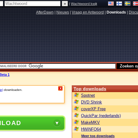
|
Wachtwoord kwijt
AfterDawn
|
Nieuws
|
Vraag en Antwoord
|
Downloads
|
Discu
Beta 1
Top downloads
X
ie)
downloaden.
Spotnet
DVD Shrink
coverXP Free
QuickPar (nederlands)
NLOAD
MakeMKV
HWiNFO64
Meer top downloads