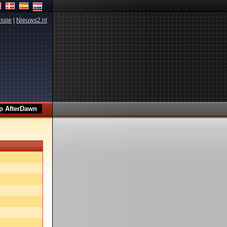
ssie
|
Nieuws2.nl