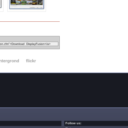
htergrond
flickr
Follow us: