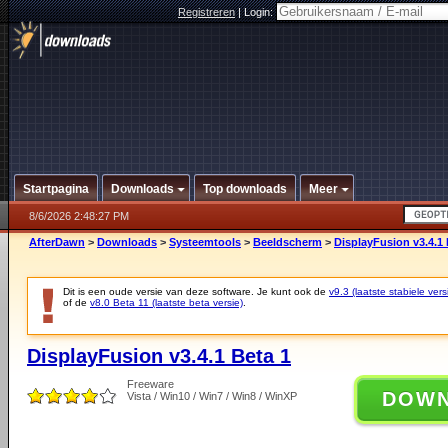
Registreren
|
Login:
Startpagina
Downloads
Top downloads
Meer
8/6/2026 2:48:27 PM
AfterDawn
>
Downloads
>
Systeemtools
>
Beeldscherm
>
DisplayFusion v3.4.1 
Dit is een oude versie van deze software. Je kunt ook de
v9.3 (laatste stabiele vers
of de
v8.0 Beta 11 (laatste beta versie)
.
DisplayFusion v3.4.1 Beta 1
Freeware
DOW
Vista / Win10 / Win7 / Win8 / WinXP