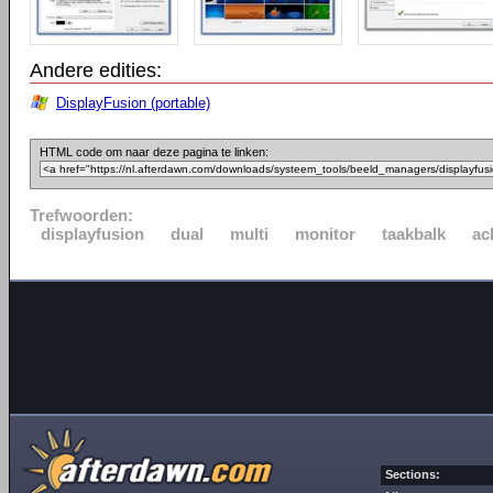
Andere edities:
DisplayFusion (portable)
HTML code om naar deze pagina te linken:
Trefwoorden:
displayfusion
dual
multi
monitor
taakbalk
ac
Sections: