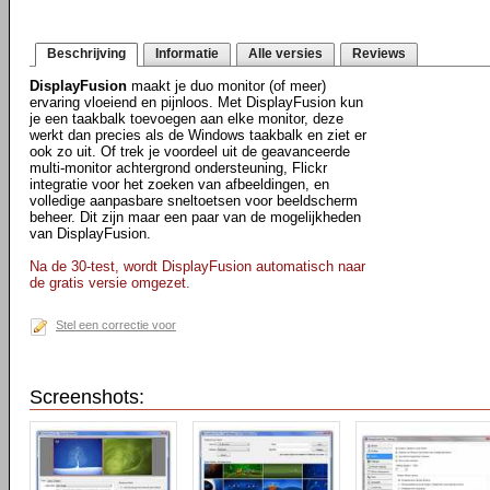
Beschrijving
Informatie
Alle versies
Reviews
DisplayFusion
maakt je duo monitor (of meer)
ervaring vloeiend en pijnloos. Met DisplayFusion kun
je een taakbalk toevoegen aan elke monitor, deze
werkt dan precies als de Windows taakbalk en ziet er
ook zo uit. Of trek je voordeel uit de geavanceerde
multi-monitor achtergrond ondersteuning, Flickr
integratie voor het zoeken van afbeeldingen, en
volledige aanpasbare sneltoetsen voor beeldscherm
beheer. Dit zijn maar een paar van de mogelijkheden
van DisplayFusion.
Na de 30-test, wordt DisplayFusion automatisch naar
de gratis versie omgezet.
Stel een correctie voor
Screenshots: