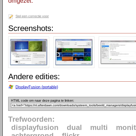
omgezet.
Stel een correctie voor
Screenshots:
Andere edities:
DisplayFusion (portable)
HTML code om naar deze pagina te linken:
Trefwoorden:
displayfusion
dual
multi
monit
achtergrond
flickr