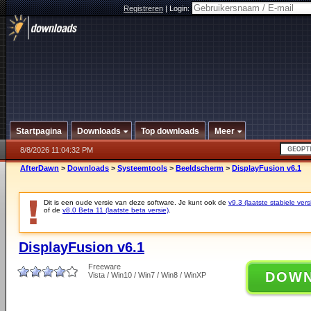
Registreren
|
Login:
Startpagina
Downloads
Top downloads
Meer
8/8/2026 11:04:32 PM
AfterDawn
>
Downloads
>
Systeemtools
>
Beeldscherm
>
DisplayFusion v6.1
Dit is een oude versie van deze software. Je kunt ook de
v9.3 (laatste stabiele vers
of de
v8.0 Beta 11 (laatste beta versie)
.
DisplayFusion v6.1
Freeware
DOW
Vista / Win10 / Win7 / Win8 / WinXP