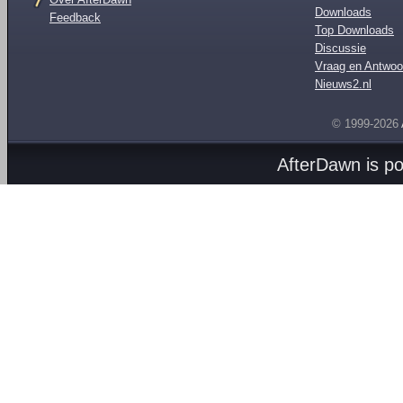
Downloads
Feedback
Top Downloads
Discussie
Vraag en Antwoo
Nieuws2.nl
© 1999-2026
AfterDawn is p