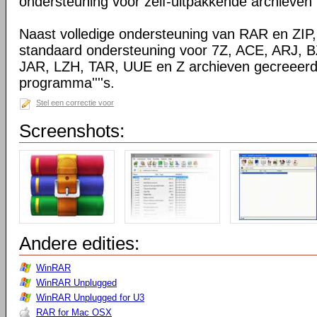
ondersteuning voor zelf-uitpakkende archieven
Naast volledige ondersteuning van RAR en ZIP
standaard ondersteuning voor 7Z, ACE, ARJ, 
JAR, LZH, TAR, UUE en Z archieven gecreeerd
programma''''s.
Stel een correctie voor
Screenshots:
Andere edities:
WinRAR
WinRAR Unplugged
WinRAR Unplugged for U3
RAR for Mac OSX