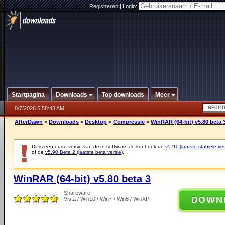
Registreren
|
Login:
Startpagina
Downloads
Top downloads
Meer
8/7/2026 5:58:43 AM
AfterDawn
>
Downloads
>
Desktop
>
Compressie
>
WinRAR (64-bit) v5.80 beta 
Dit is een oude versie van deze software. Je kunt ook de
v5.91 (laatste stabiele ver
of de
v5.90 Beta 2 (laatste beta versie)
.
WinRAR (64-bit) v5.80 beta 3
Shareware
DOWN
Vista / Win10 / Win7 / Win8 / WinXP