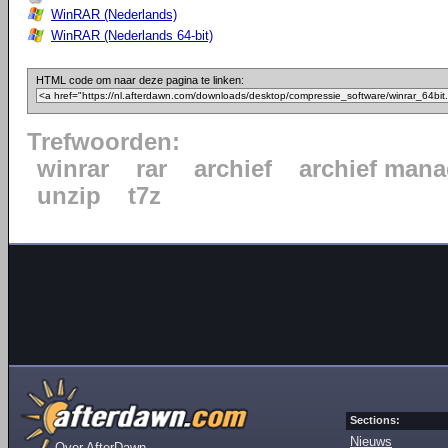
WinRAR (Nederlands)
WinRAR (Nederlands 64-bit)
HTML code om naar deze pagina te linken:
Trefwoorden:
winrar
rar
archief
archief mana
unzip
t7z
Sections:
Nieuws
Over AfterDawn