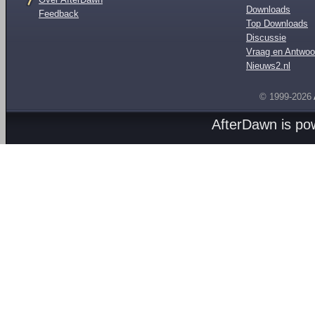
Downloads
Feedback
Top Downloads
Discussie
Vraag en Antwoo
Nieuws2.nl
© 1999-2026
AfterDawn is p