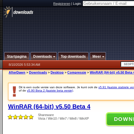
Registreren
|
Login:
Startpagina
Downloads
Top downloads
Meer
8/10/2026 5:53:34 AM
AfterDawn
>
Downloads
>
Desktop
>
Compressie
>
WinRAR (64-bit) v5.50 Beta 
Dit is een oude versie van deze software. Je kunt ook de
v5.91 (laatste stabiele ver
of de
v5.90 Beta 2 (laatste beta versie)
.
WinRAR (64-bit) v5.50 Beta 4
Shareware
DOWN
Vista / Win10 / Win7 / Win8 / WinXP