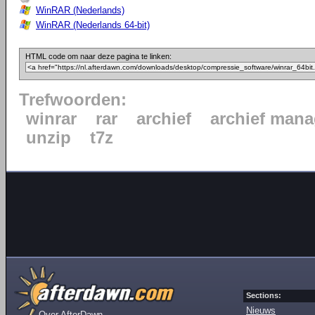
WinRAR (Nederlands)
WinRAR (Nederlands 64-bit)
HTML code om naar deze pagina te linken:
Trefwoorden:
winrar
rar
archief
archief mana
unzip
t7z
Sections:
Nieuws
Over AfterDawn