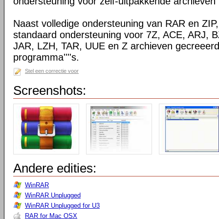
ondersteuning voor zelf-uitpakkende archieven
Naast volledige ondersteuning van RAR en ZIP
standaard ondersteuning voor 7Z, ACE, ARJ, 
JAR, LZH, TAR, UUE en Z archieven gecreeerd
programma''''s.
Stel een correctie voor
Screenshots:
Andere edities:
WinRAR
WinRAR Unplugged
WinRAR Unplugged for U3
RAR for Mac OSX