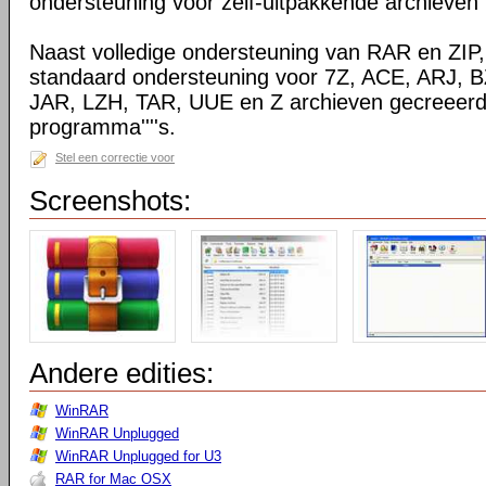
ondersteuning voor zelf-uitpakkende archieven
Naast volledige ondersteuning van RAR en ZIP
standaard ondersteuning voor 7Z, ACE, ARJ, 
JAR, LZH, TAR, UUE en Z archieven gecreeerd
programma''''s.
Stel een correctie voor
Screenshots:
Andere edities:
WinRAR
WinRAR Unplugged
WinRAR Unplugged for U3
RAR for Mac OSX