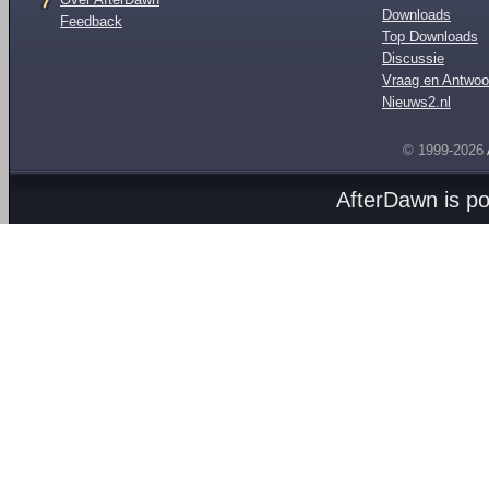
Downloads
Feedback
Top Downloads
Discussie
Vraag en Antwoo
Nieuws2.nl
© 1999-2026
AfterDawn is p