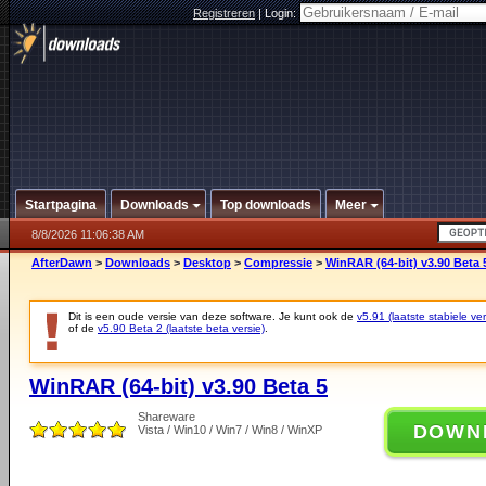
Registreren
|
Login:
Startpagina
Downloads
Top downloads
Meer
8/8/2026 11:06:38 AM
AfterDawn
>
Downloads
>
Desktop
>
Compressie
>
WinRAR (64-bit) v3.90 Beta 
Dit is een oude versie van deze software. Je kunt ook de
v5.91 (laatste stabiele ver
of de
v5.90 Beta 2 (laatste beta versie)
.
WinRAR (64-bit) v3.90 Beta 5
Shareware
DOWN
Vista / Win10 / Win7 / Win8 / WinXP