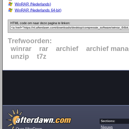
WinRAR (Nederlands)
WinRAR (Nederlands 64-bit)
HTML code om naar deze pagina te linken:
Trefwoorden:
winrar
rar
archief
archief mana
unzip
t7z
Sections:
Nieuws
Over AfterDawn