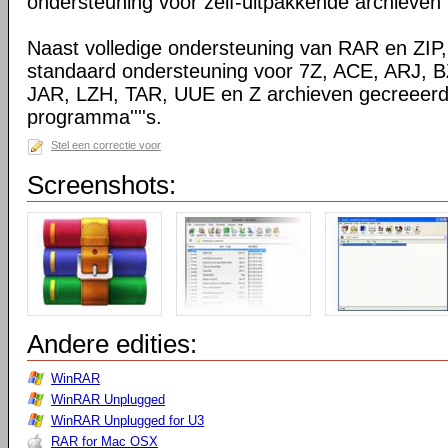
ondersteuning voor zelf-uitpakkende archieven
Naast volledige ondersteuning van RAR en ZIP
standaard ondersteuning voor 7Z, ACE, ARJ, 
JAR, LZH, TAR, UUE en Z archieven gecreeerd
programma''''s.
Stel een correctie voor
Screenshots:
Andere edities:
WinRAR
WinRAR Unplugged
WinRAR Unplugged for U3
RAR for Mac OSX