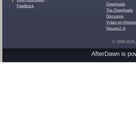
Downloads
Feedback
Top Downloads
Discussie
Vraag en Antwoo
Nieuws2.nl
© 1999-2026
AfterDawn is p