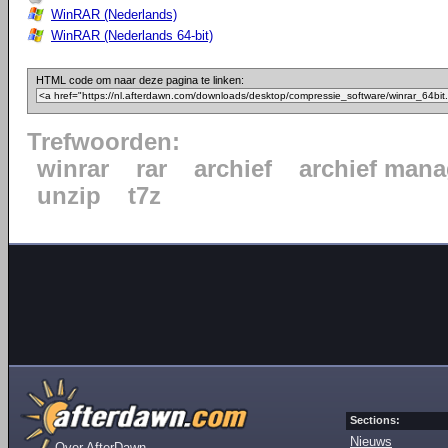
WinRAR (Nederlands)
WinRAR (Nederlands 64-bit)
HTML code om naar deze pagina te linken:
Trefwoorden:
winrar
rar
archief
archief mana
unzip
t7z
Sections:
Nieuws
Over AfterDawn