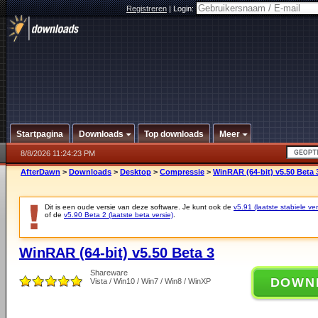
Registreren
|
Login:
Startpagina
Downloads
Top downloads
Meer
8/8/2026 11:24:23 PM
AfterDawn
>
Downloads
>
Desktop
>
Compressie
>
WinRAR (64-bit) v5.50 Beta 
Dit is een oude versie van deze software. Je kunt ook de
v5.91 (laatste stabiele ver
of de
v5.90 Beta 2 (laatste beta versie)
.
WinRAR (64-bit) v5.50 Beta 3
Shareware
DOWN
Vista / Win10 / Win7 / Win8 / WinXP