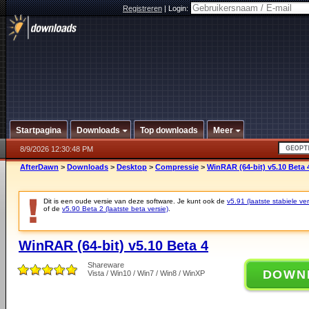
Registreren
|
Login:
Startpagina
Downloads
Top downloads
Meer
8/9/2026 12:30:48 PM
AfterDawn
>
Downloads
>
Desktop
>
Compressie
>
WinRAR (64-bit) v5.10 Beta 
Dit is een oude versie van deze software. Je kunt ook de
v5.91 (laatste stabiele ver
of de
v5.90 Beta 2 (laatste beta versie)
.
WinRAR (64-bit) v5.10 Beta 4
Shareware
DOWN
Vista / Win10 / Win7 / Win8 / WinXP