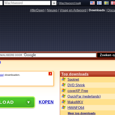
|
Wachtwoord kwijt
AfterDawn
|
Nieuws
|
Vraag en Antwoord
|
Downloads
|
Discu
4
Top downloads
X
sie)
downloaden.
Spotnet
DVD Shrink
coverXP Free
QuickPar (nederlands)
LOAD
KOPEN
MakeMKV
HWiNFO64
Meer top downloads