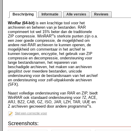
Beschrijving
Informatie
Alle versies
Reviews
WinRar (64-bit)
is een krachtige tool voor het
archiveren en beheren van je bestanden. RAR
comprimeert tot wel 15% beter dan de traditionele
ZIP compressie. WinRAR''''s sterkste punten zijn o.a.
een zeer goede compressie, de mogelijkheid om
andere niet-RAR archieven te kunnen openen, de
mogelijkheid om commentaar in het archief te
kunnen toevoegen, encryptie, het gebruik van ZIP
compressie en decompressie, ondersteuning voor
lange bestandsnamen, het repareren van
beschadigde archieven, het maken van archieven
gesplitst over meerdere bestanden, unicode
ondersteuning voor de bestandsnaam van het archief
en ondersteuning voor zelf-uitpakkende archieven
(SFX).
Naast volledige ondersteuning van RAR en ZIP, biedt
WinRAR ook standaard ondersteuning voor 7Z, ACE,
ARJ, BZ2, CAB, GZ, ISO, JAR, LZH, TAR, UUE en
Z archieven gecreeerd door andere programma''''s.
Stel een correctie voor
Screenshots: