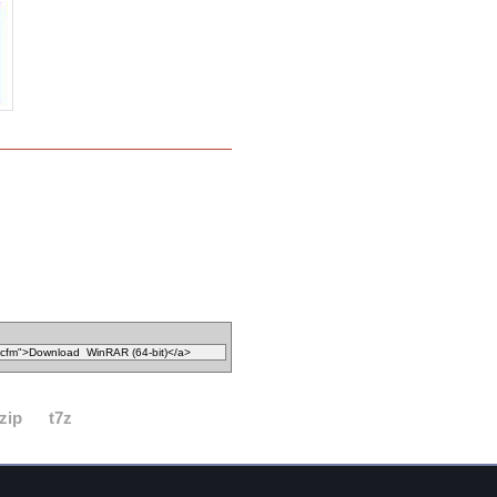
zip
t7z