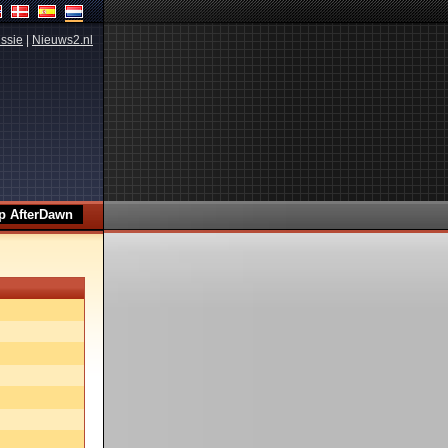
ssie
|
Nieuws2.nl