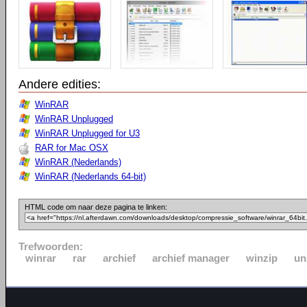
Andere edities:
WinRAR
WinRAR Unplugged
WinRAR Unplugged for U3
RAR for Mac OSX
WinRAR (Nederlands)
WinRAR (Nederlands 64-bit)
HTML code om naar deze pagina te linken:
Trefwoorden:
winrar
rar
archief
archief manager
winzip
un