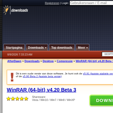
Registreren
|
Login:
Startpagina
Downloads
Top downloads
Meer
8/9/2026 7:33:23 AM
AfterDawn
>
Downloads
>
Desktop
>
Compressie
>
WinRAR (64-bit) v4.20 Beta 
Dit is een oude versie van deze software. Je kunt ook de
v5.91 (laatste stabiele ver
of de
v5.90 Beta 2 (laatste beta versie)
.
WinRAR (64-bit) v4.20 Beta 3
Shareware
DOWN
Vista / Win10 / Win7 / Win8 / WinXP