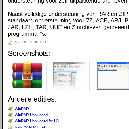
ondersteuning voor zelf-uitpakkende archieven
Naast volledige ondersteuning van RAR en ZIP
standaard ondersteuning voor 7Z, ACE, ARJ, 
JAR, LZH, TAR, UUE en Z archieven gecreeerd
programma''''s.
Stel een correctie voor
Screenshots:
Andere edities:
WinRAR
WinRAR Unplugged
WinRAR Unplugged for U3
RAR for Mac OSX