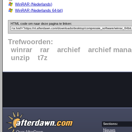
WinRAR (Nederlands)
WinRAR (Nederlands 64-bit)
HTML code om naar deze pagina te linken:
Trefwoorden:
winrar
rar
archief
archief mana
unzip
t7z
Sections:
Nieuws
Over AfterDawn