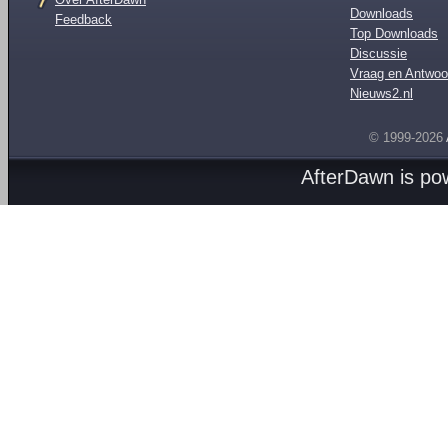
Downloads
Feedback
Top Downloads
Discussie
Vraag en Antwoo
Nieuws2.nl
© 1999-2026
AfterDawn is p