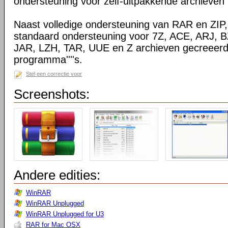
ondersteuning voor zelf-uitpakkende archieven
Naast volledige ondersteuning van RAR en ZIP
standaard ondersteuning voor 7Z, ACE, ARJ, 
JAR, LZH, TAR, UUE en Z archieven gecreeerd
programma''''s.
Stel een correctie voor
Screenshots:
Andere edities:
WinRAR
WinRAR Unplugged
WinRAR Unplugged for U3
RAR for Mac OSX