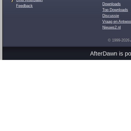
Downloads
Feedback
Top Downloads
Discussie
Vraag en Antwoo
Nieuws2.nl
© 1999-2026
AfterDawn is p