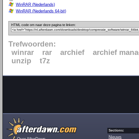
WinRAR (Nederlands)
WinRAR (Nederlands 64-bit)
HTML code om naar deze pagina te linken:
Trefwoorden:
winrar
rar
archief
archief mana
unzip
t7z
Sections:
Nieuws
Over AfterDawn