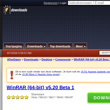
Registreren
|
Login:
Startpagina
Downloads
Top downloads
Meer
8/7/2026 5:59:57 AM
AfterDawn
>
Downloads
>
Desktop
>
Compressie
>
WinRAR (64-bit) v5.20 Beta 
Dit is een oude versie van deze software. Je kunt ook de
v5.91 (laatste stabiele ver
of de
v5.90 Beta 2 (laatste beta versie)
.
WinRAR (64-bit) v5.20 Beta 1
Shareware
DOWN
Vista / Win10 / Win7 / Win8 / WinXP