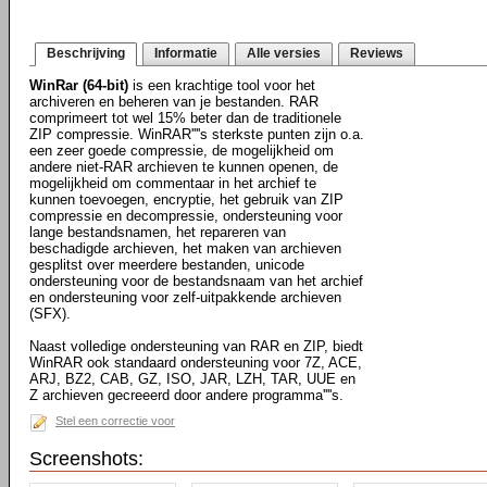
Beschrijving
Informatie
Alle versies
Reviews
WinRar (64-bit)
is een krachtige tool voor het
archiveren en beheren van je bestanden. RAR
comprimeert tot wel 15% beter dan de traditionele
ZIP compressie. WinRAR''''s sterkste punten zijn o.a.
een zeer goede compressie, de mogelijkheid om
andere niet-RAR archieven te kunnen openen, de
mogelijkheid om commentaar in het archief te
kunnen toevoegen, encryptie, het gebruik van ZIP
compressie en decompressie, ondersteuning voor
lange bestandsnamen, het repareren van
beschadigde archieven, het maken van archieven
gesplitst over meerdere bestanden, unicode
ondersteuning voor de bestandsnaam van het archief
en ondersteuning voor zelf-uitpakkende archieven
(SFX).
Naast volledige ondersteuning van RAR en ZIP, biedt
WinRAR ook standaard ondersteuning voor 7Z, ACE,
ARJ, BZ2, CAB, GZ, ISO, JAR, LZH, TAR, UUE en
Z archieven gecreeerd door andere programma''''s.
Stel een correctie voor
Screenshots: