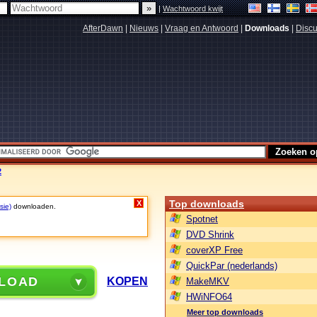
|
Wachtwoord kwijt
AfterDawn
|
Nieuws
|
Vraag en Antwoord
|
Downloads
|
Discu
2
Top downloads
X
sie)
downloaden.
Spotnet
DVD Shrink
coverXP Free
QuickPar (nederlands)
LOAD
KOPEN
MakeMKV
HWiNFO64
Meer top downloads