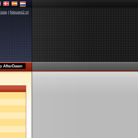
ssie
|
Nieuws2.nl