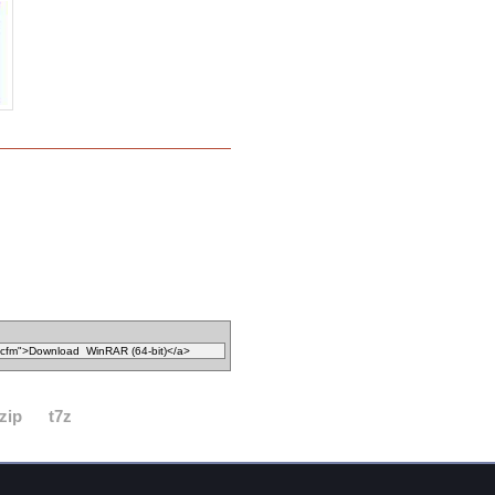
zip
t7z