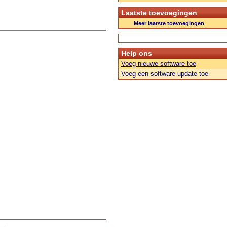
Laatste toevoegingen
Meer laatste toevoegingen
Help ons
Voeg nieuwe software toe
Voeg een software update toe