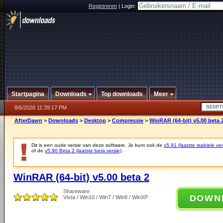
Registreren
|
Login:
Startpagina
Downloads
Top downloads
Meer
8/6/2026 11:39:17 PM
AfterDawn
>
Downloads
>
Desktop
>
Compressie
>
WinRAR (64-bit) v5.00 beta 
Dit is een oude versie van deze software. Je kunt ook de
v5.91 (laatste stabiele ver
of de
v5.90 Beta 2 (laatste beta versie)
.
WinRAR (64-bit) v5.00 beta 2
Shareware
DOWN
Vista / Win10 / Win7 / Win8 / WinXP