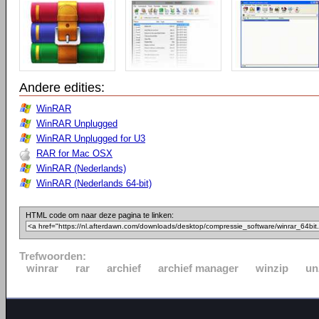
Andere edities:
WinRAR
WinRAR Unplugged
WinRAR Unplugged for U3
RAR for Mac OSX
WinRAR (Nederlands)
WinRAR (Nederlands 64-bit)
HTML code om naar deze pagina te linken:
Trefwoorden:
winrar
rar
archief
archief manager
winzip
un