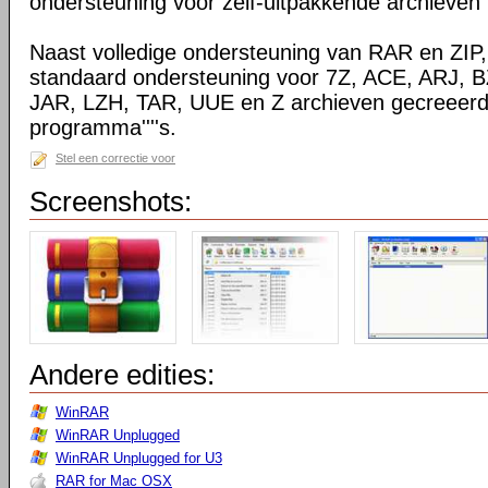
ondersteuning voor zelf-uitpakkende archieven
Naast volledige ondersteuning van RAR en ZIP
standaard ondersteuning voor 7Z, ACE, ARJ, 
JAR, LZH, TAR, UUE en Z archieven gecreeerd
programma''''s.
Stel een correctie voor
Screenshots:
Andere edities:
WinRAR
WinRAR Unplugged
WinRAR Unplugged for U3
RAR for Mac OSX