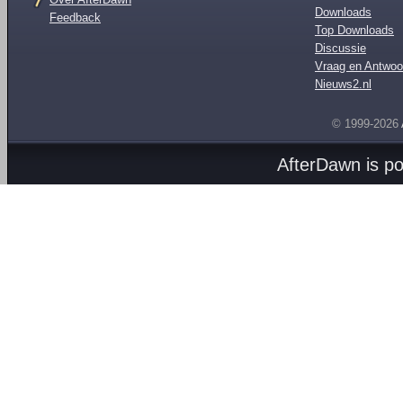
Downloads
Feedback
Top Downloads
Discussie
Vraag en Antwoo
Nieuws2.nl
© 1999-2026
AfterDawn is p