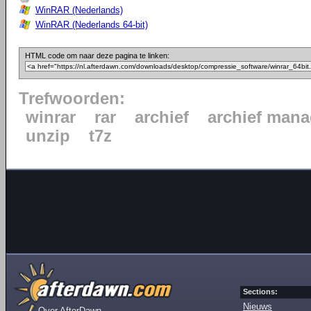
WinRAR (Nederlands)
WinRAR (Nederlands 64-bit)
HTML code om naar deze pagina te linken:
Trefwoorden:
winrar
rar
archief
archief mana
unzip
t7z
Sections:
Nieuws
Over AfterDawn