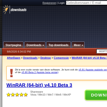
Registreren
|
Login:
Startpagina
Downloads
Top downloads
Meer
8/6/2026 8:34:02 PM
AfterDawn
>
Downloads
>
Desktop
>
Compressie
>
WinRAR (64-bit) v4.10 Beta 
Dit is een oude versie van deze software. Je kunt ook de
v5.91 (laatste stabiele ver
of de
v5.90 Beta 2 (laatste beta versie)
.
WinRAR (64-bit) v4.10 Beta 3
Shareware
DOWN
Vista / Win10 / Win7 / Win8 / WinXP