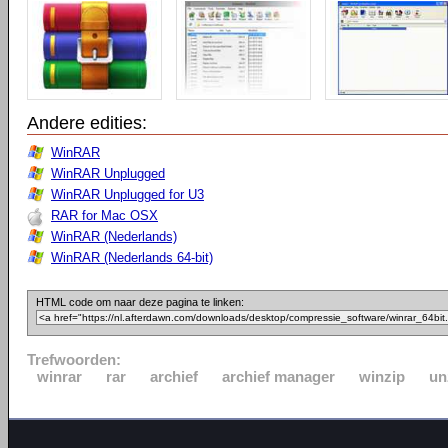
Andere edities:
WinRAR
WinRAR Unplugged
WinRAR Unplugged for U3
RAR for Mac OSX
WinRAR (Nederlands)
WinRAR (Nederlands 64-bit)
HTML code om naar deze pagina te linken:
Trefwoorden:
winrar
rar
archief
archief manager
winzip
un