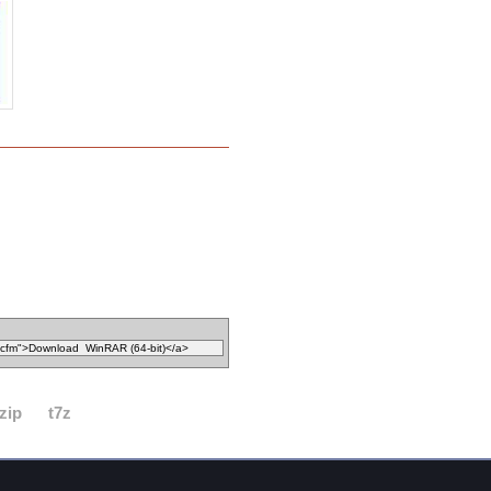
zip
t7z