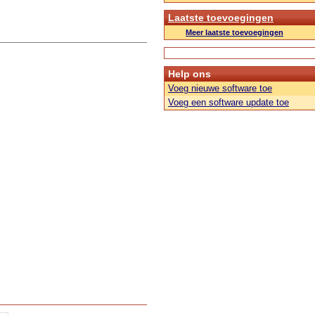
Laatste toevoegingen
Meer laatste toevoegingen
Help ons
Voeg nieuwe software toe
Voeg een software update toe