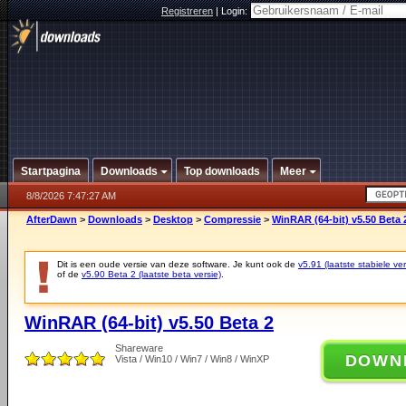
Registreren
|
Login:
Startpagina
Downloads
Top downloads
Meer
8/8/2026 7:47:27 AM
AfterDawn
>
Downloads
>
Desktop
>
Compressie
>
WinRAR (64-bit) v5.50 Beta 
Dit is een oude versie van deze software. Je kunt ook de
v5.91 (laatste stabiele ver
of de
v5.90 Beta 2 (laatste beta versie)
.
WinRAR (64-bit) v5.50 Beta 2
Shareware
DOWN
Vista / Win10 / Win7 / Win8 / WinXP