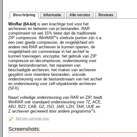
Beschrijving
Informatie
Alle versies
Reviews
WinRar (64-bit)
is een krachtige tool voor het
archiveren en beheren van je bestanden. RAR
comprimeert tot wel 15% beter dan de traditionele
ZIP compressie. WinRAR''''s sterkste punten zijn o.a.
een zeer goede compressie, de mogelijkheid om
andere niet-RAR archieven te kunnen openen, de
mogelijkheid om commentaar in het archief te
kunnen toevoegen, encryptie, het gebruik van ZIP
compressie en decompressie, ondersteuning voor
lange bestandsnamen, het repareren van
beschadigde archieven, het maken van archieven
gesplitst over meerdere bestanden, unicode
ondersteuning voor de bestandsnaam van het archief
en ondersteuning voor zelf-uitpakkende archieven
(SFX).
Naast volledige ondersteuning van RAR en ZIP, biedt
WinRAR ook standaard ondersteuning voor 7Z, ACE,
ARJ, BZ2, CAB, GZ, ISO, JAR, LZH, TAR, UUE en
Z archieven gecreeerd door andere programma''''s.
Stel een correctie voor
Screenshots: