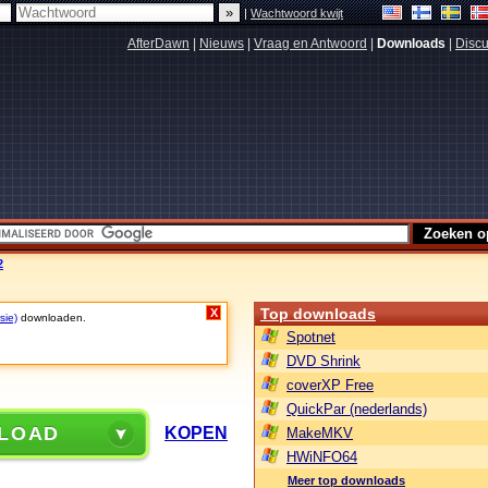
|
Wachtwoord kwijt
AfterDawn
|
Nieuws
|
Vraag en Antwoord
|
Downloads
|
Discu
2
Top downloads
X
sie)
downloaden.
Spotnet
DVD Shrink
coverXP Free
QuickPar (nederlands)
LOAD
KOPEN
MakeMKV
HWiNFO64
Meer top downloads