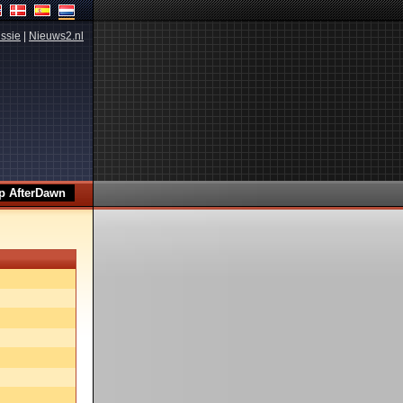
ssie
|
Nieuws2.nl