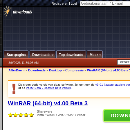
Registreren
|
Login:
Startpagina
Downloads
Top downloads
Meer
8/9/2026 11:39:08 AM
AfterDawn
>
Downloads
>
Desktop
>
Compressie
>
WinRAR (64-bit) v4.00 Beta 
Dit is een oude versie van deze software. Je kunt ook de
v5.91 (laatste stabiele ver
of de
v5.90 Beta 2 (laatste beta versie)
.
WinRAR (64-bit) v4.00 Beta 3
Shareware
DOWN
Vista / Win10 / Win7 / Win8 / WinXP