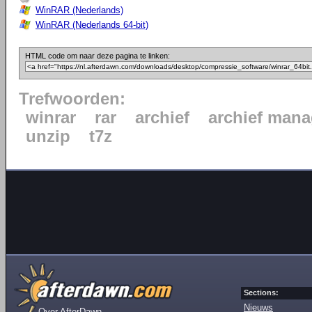
WinRAR (Nederlands)
WinRAR (Nederlands 64-bit)
HTML code om naar deze pagina te linken:
Trefwoorden:
winrar
rar
archief
archief mana
unzip
t7z
Sections:
Nieuws
Over AfterDawn