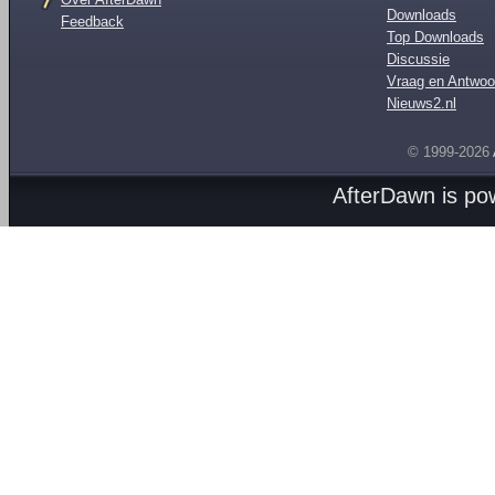
Downloads
Feedback
Top Downloads
Discussie
Vraag en Antwoo
Nieuws2.nl
© 1999-2026
AfterDawn is p