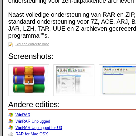
ondersteuning voor zelf-uitpakkende archieven
Naast volledige ondersteuning van RAR en ZIP
standaard ondersteuning voor 7Z, ACE, ARJ, 
JAR, LZH, TAR, UUE en Z archieven gecreeerd
programma''''s.
Stel een correctie voor
Screenshots:
Andere edities:
WinRAR
WinRAR Unplugged
WinRAR Unplugged for U3
RAR for Mac OSX