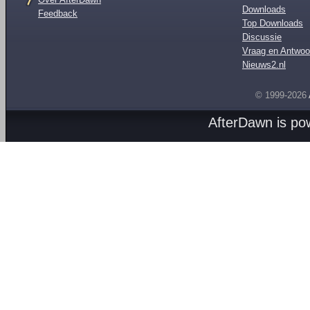
Downloads
Feedback
Top Downloads
Discussie
Vraag en Antwoo
Nieuws2.nl
© 1999-2026
AfterDawn is p