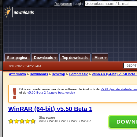
Registreren
|
Login:
Startpagina
Downloads
Top downloads
Meer
8/10/2026 3:42:23 AM
AfterDawn
>
Downloads
>
Desktop
>
Compressie
>
WinRAR (64-bit) v5.50 Beta 
Dit is een oude versie van deze software. Je kunt ook de
v5.91 (laatste stabiele ver
of de
v5.90 Beta 2 (laatste beta versie)
.
WinRAR (64-bit) v5.50 Beta 1
Shareware
DOWN
Vista / Win10 / Win7 / Win8 / WinXP