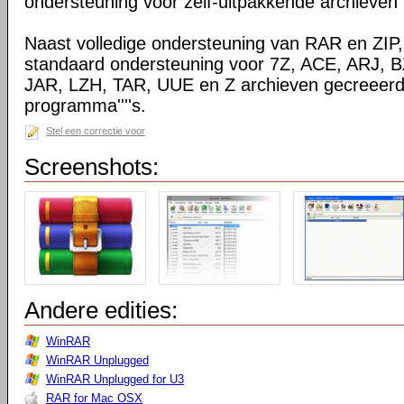
ondersteuning voor zelf-uitpakkende archieven
Naast volledige ondersteuning van RAR en ZIP
standaard ondersteuning voor 7Z, ACE, ARJ, 
JAR, LZH, TAR, UUE en Z archieven gecreeerd
programma''''s.
Stel een correctie voor
Screenshots:
Andere edities:
WinRAR
WinRAR Unplugged
WinRAR Unplugged for U3
RAR for Mac OSX