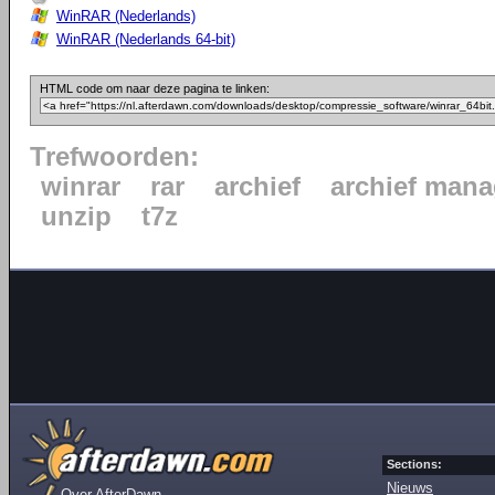
WinRAR (Nederlands)
WinRAR (Nederlands 64-bit)
HTML code om naar deze pagina te linken:
Trefwoorden:
winrar
rar
archief
archief mana
unzip
t7z
Sections:
Nieuws
Over AfterDawn