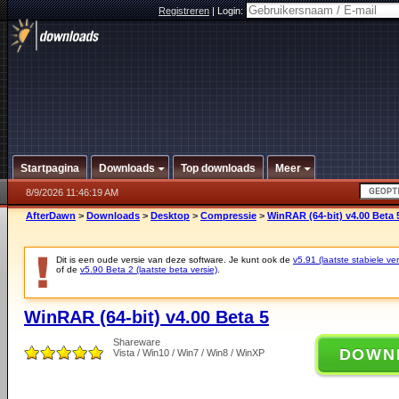
Registreren
|
Login:
Startpagina
Downloads
Top downloads
Meer
8/9/2026 11:46:19 AM
AfterDawn
>
Downloads
>
Desktop
>
Compressie
>
WinRAR (64-bit) v4.00 Beta 
Dit is een oude versie van deze software. Je kunt ook de
v5.91 (laatste stabiele ver
of de
v5.90 Beta 2 (laatste beta versie)
.
WinRAR (64-bit) v4.00 Beta 5
Shareware
DOWN
Vista / Win10 / Win7 / Win8 / WinXP