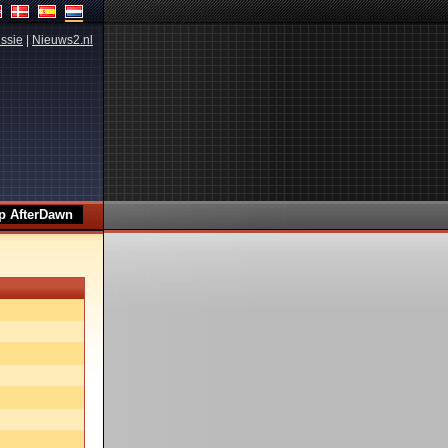
ssie
|
Nieuws2.nl