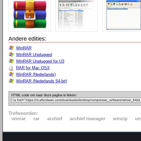
Andere edities:
WinRAR
WinRAR Unplugged
WinRAR Unplugged for U3
RAR for Mac OSX
WinRAR (Nederlands)
WinRAR (Nederlands 64-bit)
HTML code om naar deze pagina te linken:
Trefwoorden:
winrar
rar
archief
archief manager
winzip
un