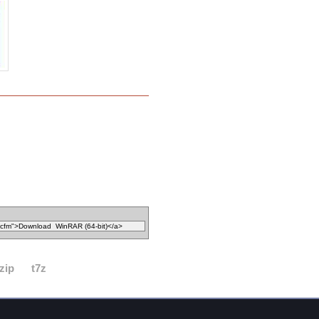
zip
t7z