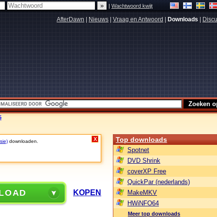
|
Wachtwoord kwijt
AfterDawn
|
Nieuws
|
Vraag en Antwoord
|
Downloads
|
Discu
5
Top downloads
X
sie)
downloaden.
Spotnet
DVD Shrink
coverXP Free
QuickPar (nederlands)
LOAD
KOPEN
MakeMKV
HWiNFO64
Meer top downloads