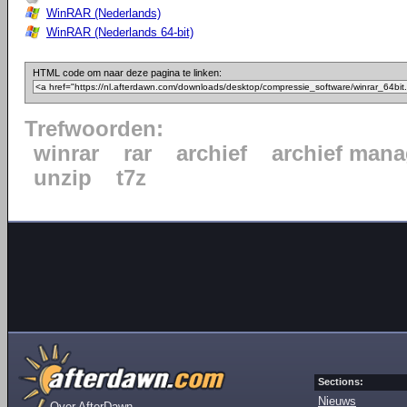
WinRAR (Nederlands)
WinRAR (Nederlands 64-bit)
HTML code om naar deze pagina te linken:
Trefwoorden:
winrar
rar
archief
archief mana
unzip
t7z
Sections:
Nieuws
Over AfterDawn