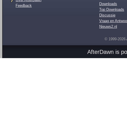
Downloads
Feedback
Top Downloads
Discussie
Vraag en Antwoo
Nieuws2.nl
© 1999-2026
AfterDawn is p