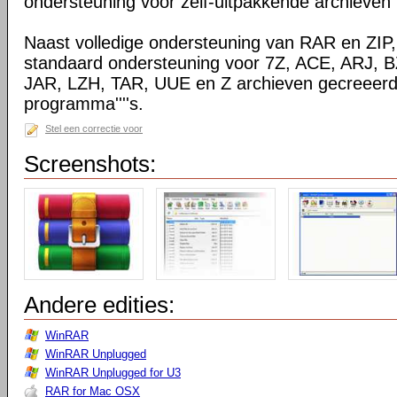
ondersteuning voor zelf-uitpakkende archieven
Naast volledige ondersteuning van RAR en ZIP
standaard ondersteuning voor 7Z, ACE, ARJ, 
JAR, LZH, TAR, UUE en Z archieven gecreeerd
programma''''s.
Stel een correctie voor
Screenshots:
Andere edities:
WinRAR
WinRAR Unplugged
WinRAR Unplugged for U3
RAR for Mac OSX