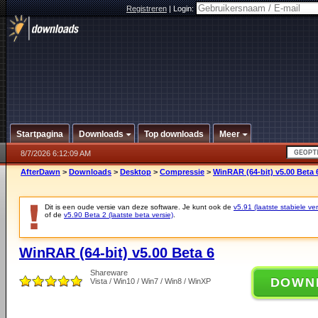
Registreren
|
Login:
Startpagina
Downloads
Top downloads
Meer
8/7/2026 6:12:09 AM
AfterDawn
>
Downloads
>
Desktop
>
Compressie
>
WinRAR (64-bit) v5.00 Beta 
Dit is een oude versie van deze software. Je kunt ook de
v5.91 (laatste stabiele ver
of de
v5.90 Beta 2 (laatste beta versie)
.
WinRAR (64-bit) v5.00 Beta 6
Shareware
DOWN
Vista / Win10 / Win7 / Win8 / WinXP