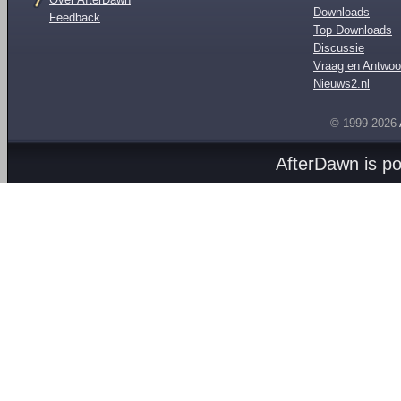
Downloads
Feedback
Top Downloads
Discussie
Vraag en Antwoo
Nieuws2.nl
© 1999-2026
AfterDawn is p