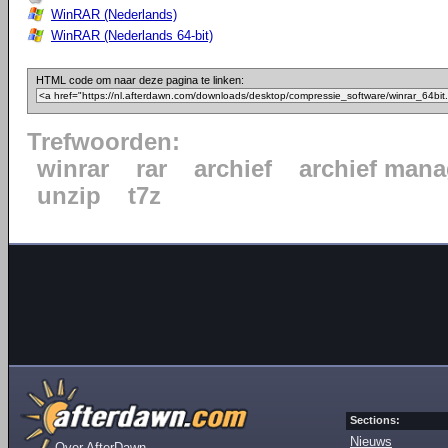
WinRAR (Nederlands)
WinRAR (Nederlands 64-bit)
HTML code om naar deze pagina te linken:
Trefwoorden:
winrar
rar
archief
archief mana
unzip
t7z
Sections:
Nieuws
Over AfterDawn