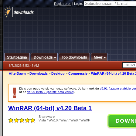
Registreren
|
Login:
Startpagina
Downloads
Top downloads
Meer
8/7/2026 5:53:43 AM
AfterDawn
>
Downloads
>
Desktop
>
Compressie
>
WinRAR (64-bit) v4.20 Beta 
Dit is een oude versie van deze software. Je kunt ook de
v5.91 (laatste stabiele ver
of de
v5.90 Beta 2 (laatste beta versie)
.
WinRAR (64-bit) v4.20 Beta 1
Shareware
DOWN
Vista / Win10 / Win7 / Win8 / WinXP