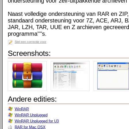
ondersteuning voor zelf-uitpakkende archieven
Naast volledige ondersteuning van RAR en ZIP
standaard ondersteuning voor 7Z, ACE, ARJ, 
JAR, LZH, TAR, UUE en Z archieven gecreeerd
programma''''s.
Stel een correctie voor
Screenshots:
Andere edities:
WinRAR
WinRAR Unplugged
WinRAR Unplugged for U3
RAR for Mac OSX