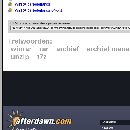
WinRAR (Nederlands)
WinRAR (Nederlands 64-bit)
HTML code om naar deze pagina te linken:
Trefwoorden:
winrar
rar
archief
archief mana
unzip
t7z
Sections:
Nieuws
Over AfterDawn