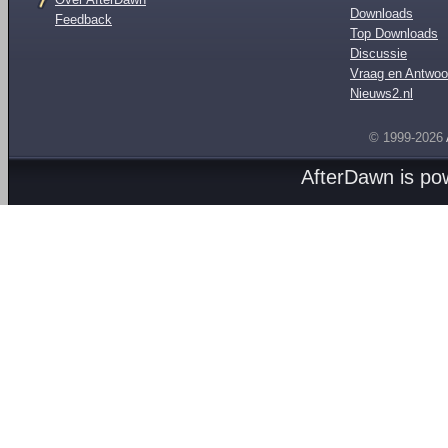
Downloads
Feedback
Top Downloads
Discussie
Vraag en Antwoo
Nieuws2.nl
© 1999-2026
AfterDawn is p