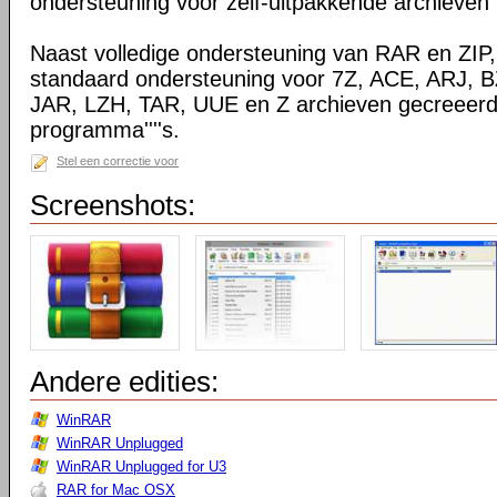
ondersteuning voor zelf-uitpakkende archieven
Naast volledige ondersteuning van RAR en ZIP
standaard ondersteuning voor 7Z, ACE, ARJ, 
JAR, LZH, TAR, UUE en Z archieven gecreeerd
programma''''s.
Stel een correctie voor
Screenshots:
Andere edities:
WinRAR
WinRAR Unplugged
WinRAR Unplugged for U3
RAR for Mac OSX