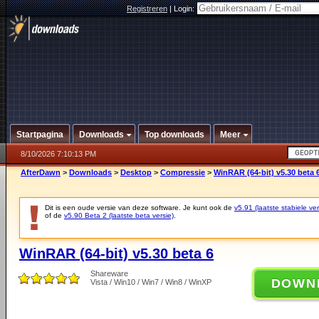
Registreren
|
Login:
Startpagina
Downloads
Top downloads
Meer
8/10/2026 7:10:13 PM
AfterDawn
>
Downloads
>
Desktop
>
Compressie
>
WinRAR (64-bit) v5.30 beta 
Dit is een oude versie van deze software. Je kunt ook de
v5.91 (laatste stabiele ver
of de
v5.90 Beta 2 (laatste beta versie)
.
WinRAR (64-bit) v5.30 beta 6
Shareware
DOWN
Vista / Win10 / Win7 / Win8 / WinXP