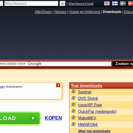
|
Wachtwoord kwijt
AfterDawn
|
Nieuws
|
Vraag en Antwoord
|
Downloads
|
Discu
Top downloads
X
sie)
downloaden.
Spotnet
DVD Shrink
coverXP Free
QuickPar (nederlands)
LOAD
KOPEN
MakeMKV
HWiNFO64
Meer top downloads