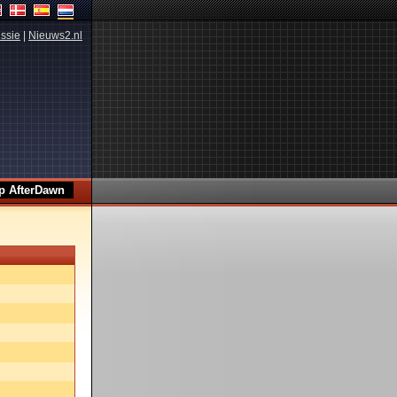
ssie
|
Nieuws2.nl