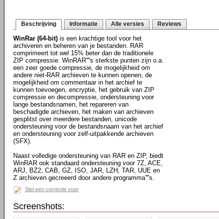
Beschrijving
Informatie
Alle versies
Reviews
WinRar (64-bit)
is een krachtige tool voor het
archiveren en beheren van je bestanden. RAR
comprimeert tot wel 15% beter dan de traditionele
ZIP compressie. WinRAR''''s sterkste punten zijn o.a.
een zeer goede compressie, de mogelijkheid om
andere niet-RAR archieven te kunnen openen, de
mogelijkheid om commentaar in het archief te
kunnen toevoegen, encryptie, het gebruik van ZIP
compressie en decompressie, ondersteuning voor
lange bestandsnamen, het repareren van
beschadigde archieven, het maken van archieven
gesplitst over meerdere bestanden, unicode
ondersteuning voor de bestandsnaam van het archief
en ondersteuning voor zelf-uitpakkende archieven
(SFX).
Naast volledige ondersteuning van RAR en ZIP, biedt
WinRAR ook standaard ondersteuning voor 7Z, ACE,
ARJ, BZ2, CAB, GZ, ISO, JAR, LZH, TAR, UUE en
Z archieven gecreeerd door andere programma''''s.
Stel een correctie voor
Screenshots: