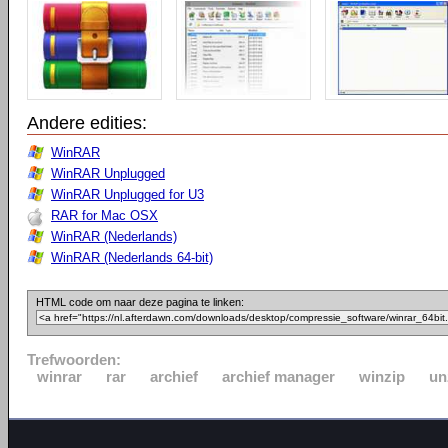
Andere edities:
WinRAR
WinRAR Unplugged
WinRAR Unplugged for U3
RAR for Mac OSX
WinRAR (Nederlands)
WinRAR (Nederlands 64-bit)
HTML code om naar deze pagina te linken:
Trefwoorden:
winrar
rar
archief
archief manager
winzip
un