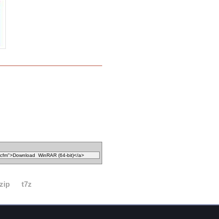
zip
t7z