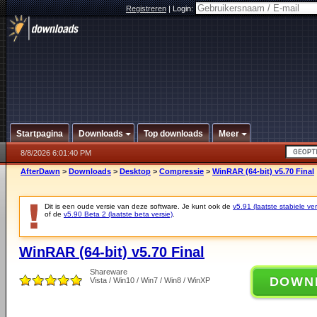
Registreren
|
Login:
Startpagina
Downloads
Top downloads
Meer
8/8/2026 6:01:40 PM
AfterDawn
>
Downloads
>
Desktop
>
Compressie
>
WinRAR (64-bit) v5.70 Final
Dit is een oude versie van deze software. Je kunt ook de
v5.91 (laatste stabiele ver
of de
v5.90 Beta 2 (laatste beta versie)
.
WinRAR (64-bit) v5.70 Final
Shareware
DOWN
Vista / Win10 / Win7 / Win8 / WinXP