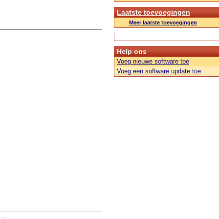
Laatste toevoegingen
Meer laatste toevoegingen
Help ons
Voeg nieuwe software toe
Voeg een software update toe