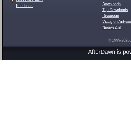
Downloads
Feedback
Top Downloads
Discussie
Vraag en Antwoo
Nieuws2.nl
© 1999-2026
AfterDawn is p