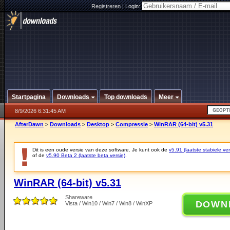
Registreren
|
Login:
Startpagina
Downloads
Top downloads
Meer
8/9/2026 6:31:45 AM
AfterDawn
>
Downloads
>
Desktop
>
Compressie
>
WinRAR (64-bit) v5.31
Dit is een oude versie van deze software. Je kunt ook de
v5.91 (laatste stabiele ver
of de
v5.90 Beta 2 (laatste beta versie)
.
WinRAR (64-bit) v5.31
Shareware
DOWN
Vista / Win10 / Win7 / Win8 / WinXP