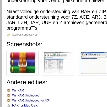
ondersteuning voor zelf-uitpakkende archieven
Naast volledige ondersteuning van RAR en ZIP
standaard ondersteuning voor 7Z, ACE, ARJ, 
JAR, LZH, TAR, UUE en Z archieven gecreeerd
programma''''s.
Stel een correctie voor
Screenshots:
Andere edities:
WinRAR
WinRAR Unplugged
WinRAR Unplugged for U3
RAR for Mac OSX