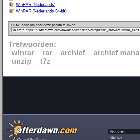
WinRAR (Nederlands)
WinRAR (Nederlands 64-bit)
HTML code om naar deze pagina te linken:
Trefwoorden:
winrar
rar
archief
archief mana
unzip
t7z
Sections:
Nieuws
Over AfterDawn