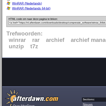
WinRAR (Nederlands)
WinRAR (Nederlands 64-bit)
HTML code om naar deze pagina te linken:
Trefwoorden:
winrar
rar
archief
archief mana
unzip
t7z
Sections:
Nieuws
Over AfterDawn