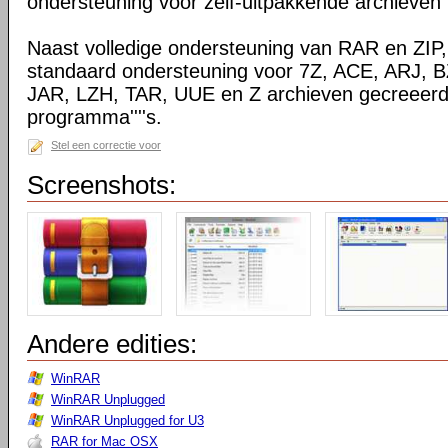
ondersteuning voor zelf-uitpakkende archieven
Naast volledige ondersteuning van RAR en ZIP
standaard ondersteuning voor 7Z, ACE, ARJ, 
JAR, LZH, TAR, UUE en Z archieven gecreeerd
programma''''s.
Stel een correctie voor
Screenshots:
Andere edities:
WinRAR
WinRAR Unplugged
WinRAR Unplugged for U3
RAR for Mac OSX