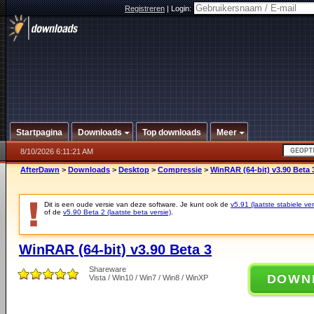
Registreren
|
Login:
Startpagina
Downloads
Top downloads
Meer
8/10/2026 6:11:21 AM
AfterDawn
>
Downloads
>
Desktop
>
Compressie
>
WinRAR (64-bit) v3.90 Beta 
Dit is een oude versie van deze software. Je kunt ook de
v5.91 (laatste stabiele ver
of de
v5.90 Beta 2 (laatste beta versie)
.
WinRAR (64-bit) v3.90 Beta 3
Shareware
DOWN
Vista / Win10 / Win7 / Win8 / WinXP