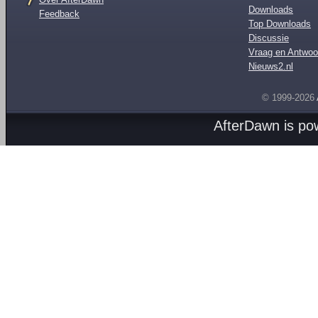
Downloads
Feedback
Top Downloads
Discussie
Vraag en Antwoo
Nieuws2.nl
© 1999-2026
AfterDawn is p