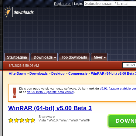
Registreren
|
Login:
Startpagina
Downloads
Top downloads
Meer
8/7/2026 5:59:06 AM
AfterDawn
>
Downloads
>
Desktop
>
Compressie
>
WinRAR (64-bit) v5.00 Beta 
Dit is een oude versie van deze software. Je kunt ook de
v5.91 (laatste stabiele ver
of de
v5.90 Beta 2 (laatste beta versie)
.
WinRAR (64-bit) v5.00 Beta 3
Shareware
DOWN
Vista / Win10 / Win7 / Win8 / WinXP