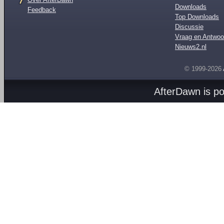
Downloads
Feedback
Top Downloads
Discussie
Vraag en Antwoo
Nieuws2.nl
© 1999-2026
AfterDawn is p