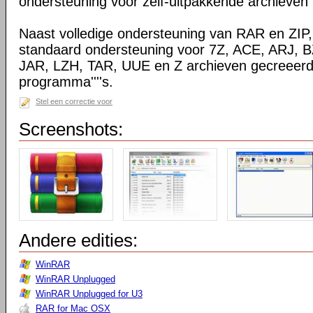
ondersteuning voor zelf-uitpakkende archieven
Naast volledige ondersteuning van RAR en ZIP
standaard ondersteuning voor 7Z, ACE, ARJ, 
JAR, LZH, TAR, UUE en Z archieven gecreeerd
programma''''s.
Stel een correctie voor
Screenshots:
Andere edities:
WinRAR
WinRAR Unplugged
WinRAR Unplugged for U3
RAR for Mac OSX