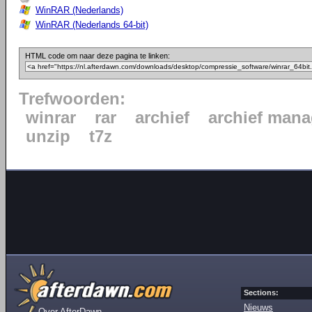
WinRAR (Nederlands)
WinRAR (Nederlands 64-bit)
HTML code om naar deze pagina te linken:
Trefwoorden:
winrar
rar
archief
archief mana
unzip
t7z
Sections:
Nieuws
Over AfterDawn