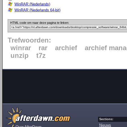
WinRAR (Nederlands)
WinRAR (Nederlands 64-bit)
HTML code om naar deze pagina te linken:
Trefwoorden:
winrar
rar
archief
archief mana
unzip
t7z
Sections:
Nieuws
Over AfterDawn