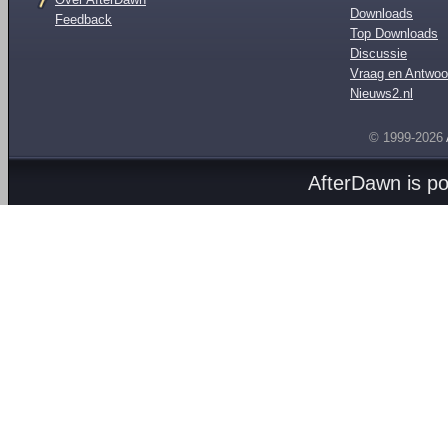
Downloads
Feedback
Top Downloads
Discussie
Vraag en Antwoo
Nieuws2.nl
© 1999-2026
AfterDawn is p