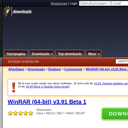
Registreren
|
Login:
Startpagina
Downloads
Top downloads
Meer
8/7/2026 10:06:55 PM
AfterDawn
>
Downloads
>
Desktop
>
Compressie
>
WinRAR (64-bit) v3.91 Beta 
Dit is een oude versie van deze software. Je kunt ook de
v5.91 (laatste stabiele ver
of de
v5.90 Beta 2 (laatste beta versie)
.
WinRAR (64-bit) v3.91 Beta 1
Shareware
DOWN
Vista / Win10 / Win7 / Win8 / WinXP