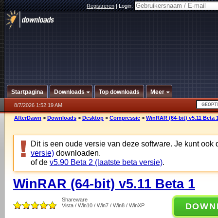
Registreren
|
Login:
Startpagina
Downloads
Top downloads
Meer
8/7/2026 1:52:19 AM
AfterDawn
>
Downloads
>
Desktop
>
Compressie
>
WinRAR (64-bit) v5.11 Beta 
Dit is een oude versie van deze software. Je kunt ook
versie)
downloaden.
of de
v5.90 Beta 2 (laatste beta versie)
.
WinRAR (64-bit) v5.11 Beta 1
Shareware
DOWN
Vista / Win10 / Win7 / Win8 / WinXP