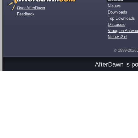
Nieuws
Over AfterDawn
Downloads
Feedback
Top Downloads
Discussie
Vraag en Antwoo
Nieuws2.nl
© 1999-2026
AfterDawn is p