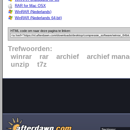
RAR for Mac OSX
WinRAR (Nederlands)
WinRAR (Nederlands 64-bit)
HTML code om naar deze pagina te linken:
Trefwoorden:
winrar
rar
archief
archief mana
unzip
t7z
Sections: