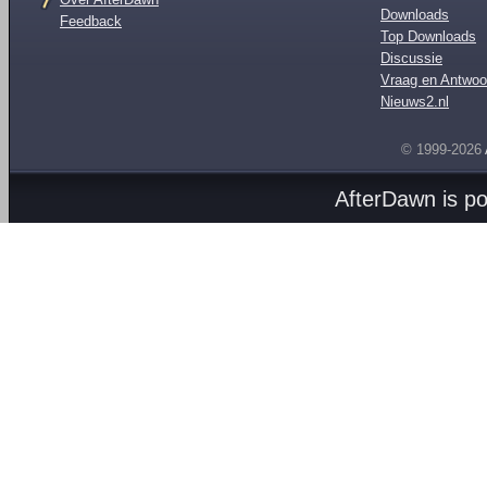
Downloads
Feedback
Top Downloads
Discussie
Vraag en Antwoo
Nieuws2.nl
© 1999-2026
AfterDawn is p