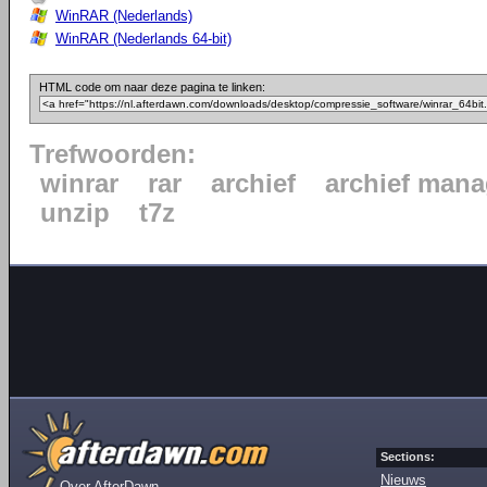
WinRAR (Nederlands)
WinRAR (Nederlands 64-bit)
HTML code om naar deze pagina te linken:
Trefwoorden:
winrar
rar
archief
archief mana
unzip
t7z
Sections:
Nieuws
Over AfterDawn