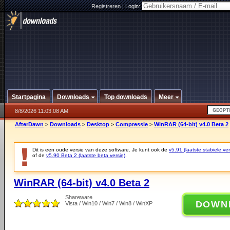
Registreren
|
Login:
Startpagina
Downloads
Top downloads
Meer
8/8/2026 11:03:08 AM
AfterDawn
>
Downloads
>
Desktop
>
Compressie
>
WinRAR (64-bit) v4.0 Beta 2
Dit is een oude versie van deze software. Je kunt ook de
v5.91 (laatste stabiele ver
of de
v5.90 Beta 2 (laatste beta versie)
.
WinRAR (64-bit) v4.0 Beta 2
Shareware
DOWN
Vista / Win10 / Win7 / Win8 / WinXP