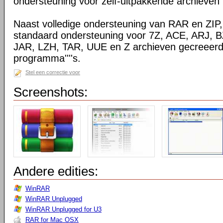
ondersteuning voor zelf-uitpakkende archieven
Naast volledige ondersteuning van RAR en ZIP
standaard ondersteuning voor 7Z, ACE, ARJ, 
JAR, LZH, TAR, UUE en Z archieven gecreeerd
programma''''s.
Stel een correctie voor
Screenshots:
Andere edities:
WinRAR
WinRAR Unplugged
WinRAR Unplugged for U3
RAR for Mac OSX