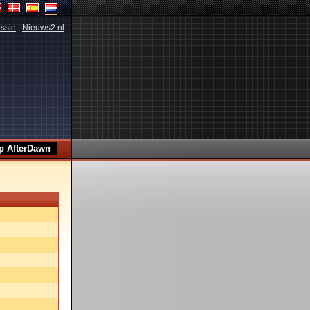
ssie
|
Nieuws2.nl