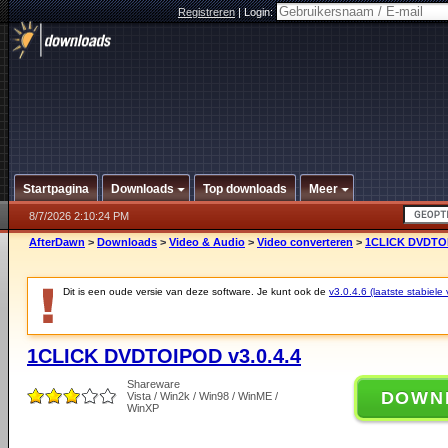
Registreren
|
Login:
Startpagina
Downloads
Top downloads
Meer
8/7/2026 2:10:24 PM
AfterDawn
>
Downloads
>
Video & Audio
>
Video converteren
>
1CLICK DVDTOI
Dit is een oude versie van deze software. Je kunt ook de
v3.0.4.6 (laatste stabiele 
1CLICK DVDTOIPOD v3.0.4.4
Shareware
DOWN
Vista / Win2k / Win98 / WinME /
WinXP