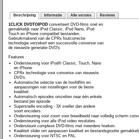
Beschrijving
Informatie
Alle versies
Reviews
1CLICK DVDTOIPOD
converteert DVD-films snel en
gemakkelijk naar iPod Classic, iPod Nano, iPod
Touch en iPhone compatibel bestanden.
Gebruikmakend van de CPRx foutcorrectie
technologie verzekert een succesvolle conversie van
de nieuwste generatie DVD's.
Features :
Ondersteuning voor iPod® Classic, Touch, Nano
en iPhone.
CPRx technologie voor converise van nieuwste
DVD's.
Automatische selectie van de hoofdfilm en
aanpassingen van instellingen voor de beste
kwaliteit.
Automatisch episodes omzetten naar één enkele
bestand per episode.
Supersnelle encoding - 3X sneller dan andere
soort encoders.
Ondersteuning voor zoom voor breedbeeld naar volledig scherm conve
Ondersteuning voor alle iPod video resoluties.
Ondersteunt complexe DVD-films met meerdere hoeken.
Kwaliteit slider om aanpassen kwaliteit en bestandsgrootte gemakkeli
Ondersteuning voor NTSC en PAL.