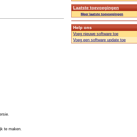
Laatste toevoegingen
Meer laatste toevoegingen
Help ons
Voeg nieuwe software toe
Voeg een software update toe
rsie.
jk te maken.