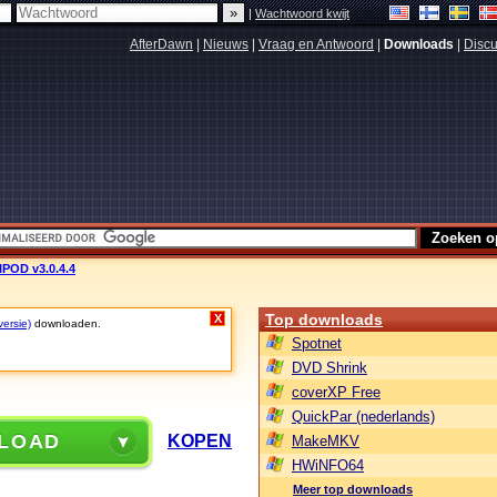
|
Wachtwoord kwijt
AfterDawn
|
Nieuws
|
Vraag en Antwoord
|
Downloads
|
Discu
POD v3.0.4.4
Top downloads
X
versie)
downloaden.
Spotnet
DVD Shrink
coverXP Free
QuickPar (nederlands)
LOAD
KOPEN
MakeMKV
HWiNFO64
Meer top downloads