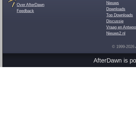
Nieuws
Over AfterDawn
Downloads
Feedback
Top Downloads
Discussie
Vraag en Antwoo
Nieuws2.nl
© 1999-2026
AfterDawn is p