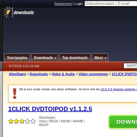
Registreren
|
Login:
Startpagina
Downloads
Top downloads
Meer
8/7/2026 4:01:26 AM
AfterDawn
>
Downloads
>
Video & Audio
>
Video converteren
>
1CLICK DVDTOI
Dit is een oude versie van deze software. Je kunt ook de
v3.0.4.6 (laatste stabiele 
1CLICK DVDTOIPOD v1.1.2.5
Shareware
DOWN
Vista / Win2k / Win98 / WinME /
WinXP