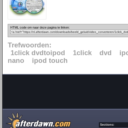
HTML code om naar deze pagina te linken:
Trefwoorden:
1click dvdtoipod
1click
dvd
ip
nano
ipod touch
Sections: