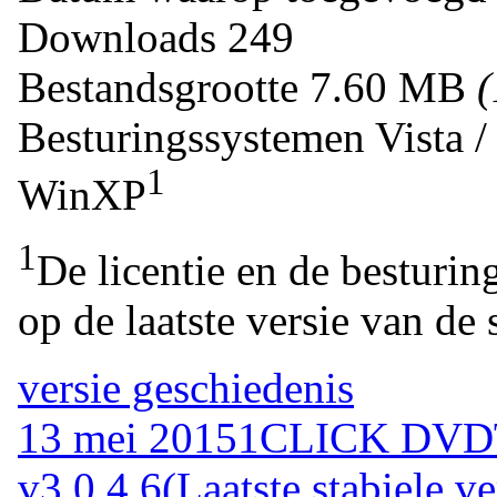
Downloads
249
Bestandsgrootte
7.60 MB
Besturingssystemen
Vista 
1
WinXP
1
De licentie en de besturin
op de laatste versie van de 
versie geschiedenis
13 mei 2015
1CLICK DVD
v3.0.4.6
(Laatste stabiele ve