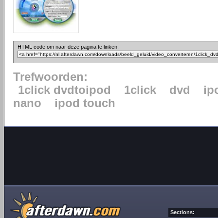
HTML code om naar deze pagina te linken:
Trefwoorden:
1click dvdtoipod
1click
dvd
ip
nano
ipod touch
Sections: