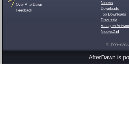
Nieuws
Over AfterDawn
Downloads
Feedback
Top Downloads
Discussie
Vraag en Antwoo
Nieuws2.nl
© 1999-2026
AfterDawn is p