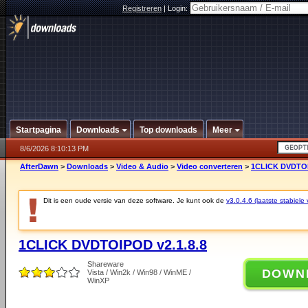
Registreren
|
Login:
Startpagina
Downloads
Top downloads
Meer
8/6/2026 8:10:13 PM
AfterDawn
>
Downloads
>
Video & Audio
>
Video converteren
>
1CLICK DVDTOI
Dit is een oude versie van deze software. Je kunt ook de
v3.0.4.6 (laatste stabiele 
1CLICK DVDTOIPOD v2.1.8.8
Shareware
DOWN
Vista / Win2k / Win98 / WinME /
WinXP