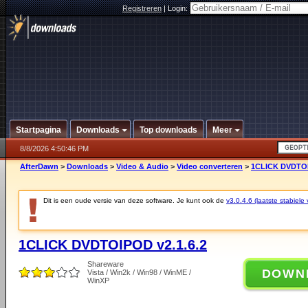
Registreren
|
Login:
Startpagina
Downloads
Top downloads
Meer
8/8/2026 4:50:46 PM
AfterDawn
>
Downloads
>
Video & Audio
>
Video converteren
>
1CLICK DVDTOI
Dit is een oude versie van deze software. Je kunt ook de
v3.0.4.6 (laatste stabiele 
1CLICK DVDTOIPOD v2.1.6.2
Shareware
DOWN
Vista / Win2k / Win98 / WinME /
WinXP