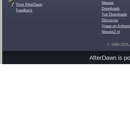
Nieuws
Over AfterDawn
Downloads
Feedback
Top Downloads
Discussie
Vraag en Antwoo
Nieuws2.nl
© 1999-2026
AfterDawn is p