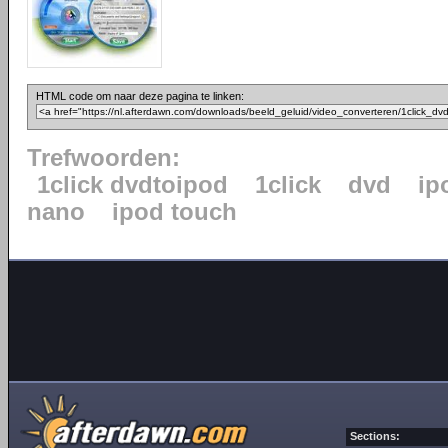
HTML code om naar deze pagina te linken:
Trefwoorden:
1click dvdtoipod
1click
dvd
ip
nano
ipod touch
Sections: