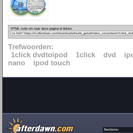
HTML code om naar deze pagina te linken:
Trefwoorden:
1click dvdtoipod
1click
dvd
ip
nano
ipod touch
Sections: