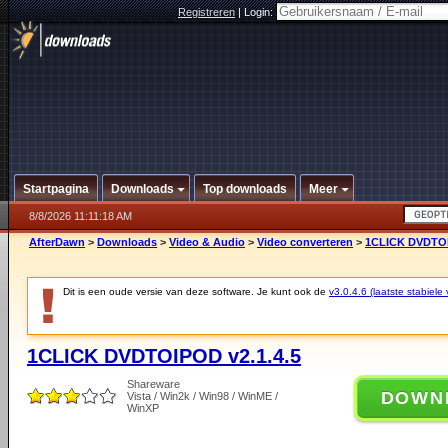
Registreren
|
Login:
Startpagina
Downloads
Top downloads
Meer
8/8/2026 11:11:18 AM
AfterDawn
>
Downloads
>
Video & Audio
>
Video converteren
>
1CLICK DVDTOI
Dit is een oude versie van deze software. Je kunt ook de
v3.0.4.6 (laatste stabiele 
1CLICK DVDTOIPOD v2.1.4.5
Shareware
DOWN
Vista / Win2k / Win98 / WinME /
WinXP