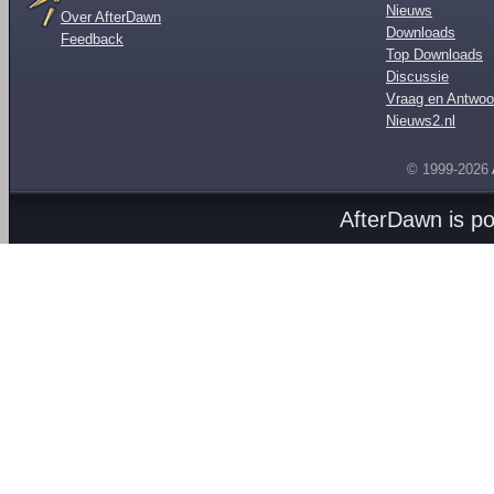
Nieuws
Over AfterDawn
Downloads
Feedback
Top Downloads
Discussie
Vraag en Antwoo
Nieuws2.nl
© 1999-2026
AfterDawn is p