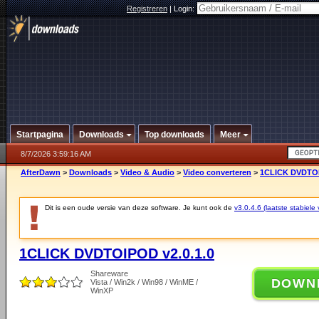
Registreren
|
Login:
Startpagina
Downloads
Top downloads
Meer
8/7/2026 3:59:16 AM
AfterDawn
>
Downloads
>
Video & Audio
>
Video converteren
>
1CLICK DVDTOI
Dit is een oude versie van deze software. Je kunt ook de
v3.0.4.6 (laatste stabiele 
1CLICK DVDTOIPOD v2.0.1.0
Shareware
DOWN
Vista / Win2k / Win98 / WinME /
WinXP