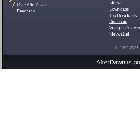
Nieuws
Over AfterDawn
Downloads
Feedback
Top Downloads
Discussie
Vraag en Antwoo
Nieuws2.nl
© 1999-2026
AfterDawn is p