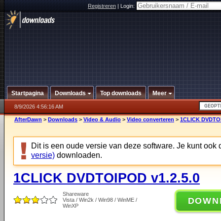
Registreren
|
Login:
Startpagina
Downloads
Top downloads
Meer
8/9/2026 4:56:16 AM
AfterDawn
>
Downloads
>
Video & Audio
>
Video converteren
>
1CLICK DVDTOI
Dit is een oude versie van deze software. Je kunt ook
versie)
downloaden.
1CLICK DVDTOIPOD v1.2.5.0
Shareware
DOWN
Vista / Win2k / Win98 / WinME /
WinXP