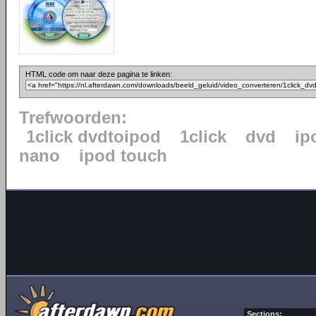
HTML code om naar deze pagina te linken:
Trefwoorden:
1click dvdtoipod
1click
dvd
ip
nano
ipod touch
Sections: