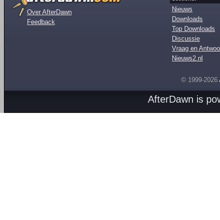
Nieuws
Over AfterDawn
Downloads
Feedback
Top Downloads
Discussie
Vraag en Antwoo
Nieuws2.nl
© 1999-2026
AfterDawn is p