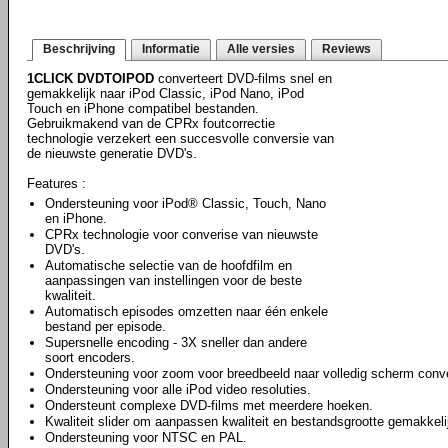
Beschrijving
Informatie
Alle versies
Reviews
1CLICK DVDTOIPOD
converteert DVD-films snel en
gemakkelijk naar iPod Classic, iPod Nano, iPod
Touch en iPhone compatibel bestanden.
Gebruikmakend van de CPRx foutcorrectie
technologie verzekert een succesvolle conversie van
de nieuwste generatie DVD's.
Features :
Ondersteuning voor iPod® Classic, Touch, Nano
en iPhone.
CPRx technologie voor converise van nieuwste
DVD's.
Automatische selectie van de hoofdfilm en
aanpassingen van instellingen voor de beste
kwaliteit.
Automatisch episodes omzetten naar één enkele
bestand per episode.
Supersnelle encoding - 3X sneller dan andere
soort encoders.
Ondersteuning voor zoom voor breedbeeld naar volledig scherm conve
Ondersteuning voor alle iPod video resoluties.
Ondersteunt complexe DVD-films met meerdere hoeken.
Kwaliteit slider om aanpassen kwaliteit en bestandsgrootte gemakkeli
Ondersteuning voor NTSC en PAL.