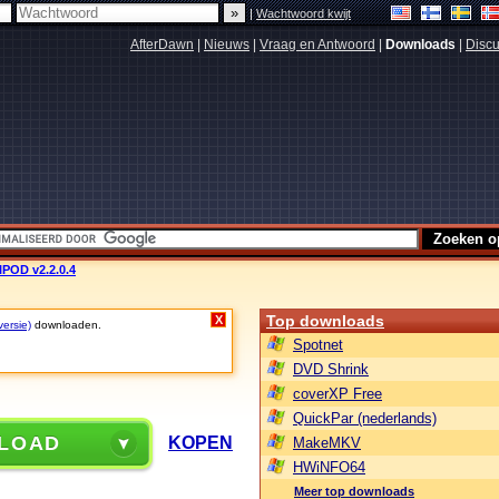
|
Wachtwoord kwijt
AfterDawn
|
Nieuws
|
Vraag en Antwoord
|
Downloads
|
Discu
POD v2.2.0.4
Top downloads
X
versie)
downloaden.
Spotnet
DVD Shrink
coverXP Free
QuickPar (nederlands)
LOAD
KOPEN
MakeMKV
HWiNFO64
Meer top downloads