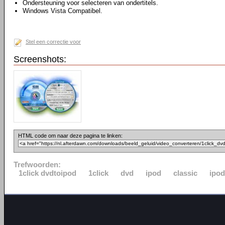
Ondersteuning voor selecteren van ondertitels.
Windows Vista Compatibel.
Stel een correctie voor
Screenshots:
HTML code om naar deze pagina te linken:
Trefwoorden:
1click dvdtoipod
1click
dvd
ipod
classic
ipo