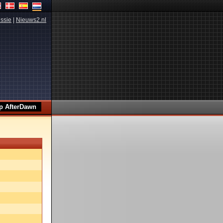
ssie
|
Nieuws2.nl