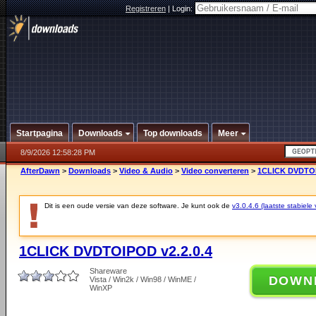
Registreren
|
Login:
Startpagina
Downloads
Top downloads
Meer
8/9/2026 12:58:28 PM
AfterDawn
>
Downloads
>
Video & Audio
>
Video converteren
>
1CLICK DVDTOI
Dit is een oude versie van deze software. Je kunt ook de
v3.0.4.6 (laatste stabiele 
1CLICK DVDTOIPOD v2.2.0.4
Shareware
DOWN
Vista / Win2k / Win98 / WinME /
WinXP