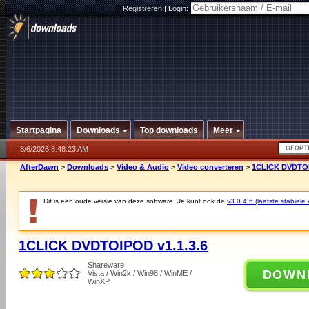
Registreren
|
Login:
Startpagina
Downloads
Top downloads
Meer
8/6/2026 8:48:23 AM
AfterDawn
>
Downloads
>
Video & Audio
>
Video converteren
>
1CLICK DVDTOI
Dit is een oude versie van deze software. Je kunt ook de
v3.0.4.6 (laatste stabiele 
1CLICK DVDTOIPOD v1.1.3.6
Shareware
DOWN
Vista / Win2k / Win98 / WinME /
WinXP