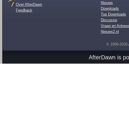
Nieuws
Over AfterDawn
Downloads
Feedback
Top Downloads
Discussie
Vraag en Antwoo
Nieuws2.nl
© 1999-2026
AfterDawn is p