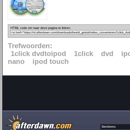
HTML code om naar deze pagina te linken:
Trefwoorden:
1click dvdtoipod
1click
dvd
ip
nano
ipod touch
Sections: