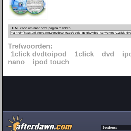
HTML code om naar deze pagina te linken:
Trefwoorden:
1click dvdtoipod
1click
dvd
ip
nano
ipod touch
Sections: