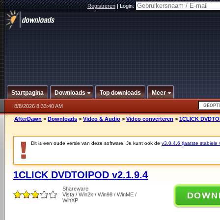
Registreren
|
Login:
Startpagina
Downloads
Top downloads
Meer
8/8/2026 8:33:40 AM
AfterDawn
>
Downloads
>
Video & Audio
>
Video converteren
>
1CLICK DVDTOI
Dit is een oude versie van deze software. Je kunt ook de
v3.0.4.6 (laatste stabiele 
1CLICK DVDTOIPOD v2.1.9.4
Shareware
DOWN
Vista / Win2k / Win98 / WinME /
WinXP