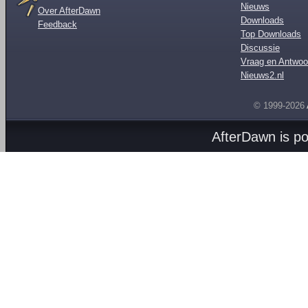
Nieuws
Over AfterDawn
Downloads
Feedback
Top Downloads
Discussie
Vraag en Antwoo
Nieuws2.nl
© 1999-2026
AfterDawn is p