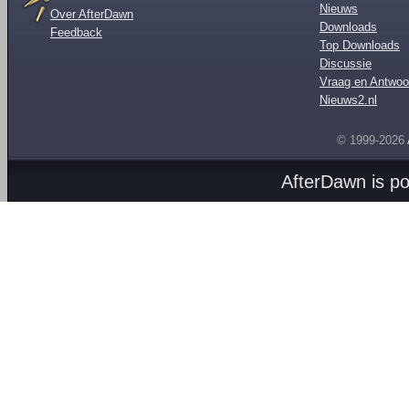
Nieuws
Over AfterDawn
Downloads
Feedback
Top Downloads
Discussie
Vraag en Antwoo
Nieuws2.nl
© 1999-2026
AfterDawn is p