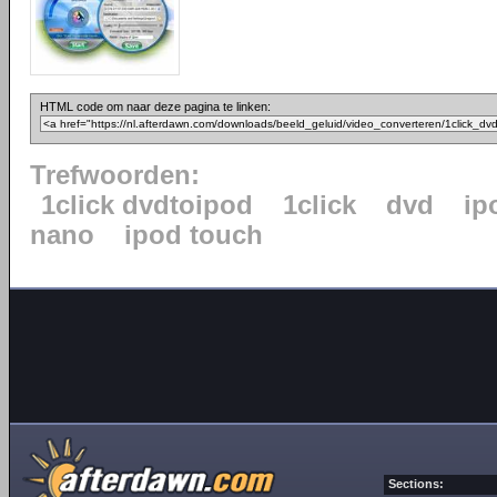
HTML code om naar deze pagina te linken:
Trefwoorden:
1click dvdtoipod
1click
dvd
ip
nano
ipod touch
Sections: