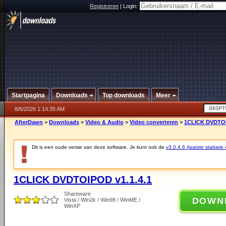
Registreren
|
Login:
Startpagina
Downloads
Top downloads
Meer
8/6/2026 1:14:35 AM
AfterDawn
>
Downloads
>
Video & Audio
>
Video converteren
>
1CLICK DVDTOI
Dit is een oude versie van deze software. Je kunt ook de
v3.0.4.6 (laatste stabiele 
1CLICK DVDTOIPOD v1.1.4.1
Shareware
DOWN
Vista / Win2k / Win98 / WinME /
WinXP