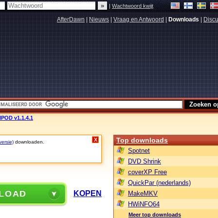
|
Wachtwoord kwijt
AfterDawn
|
Nieuws
|
Vraag en Antwoord
|
Downloads
|
Discu
POD v1.1.4.1
Top downloads
X
versie)
downloaden.
Spotnet
DVD Shrink
coverXP Free
QuickPar (nederlands)
LOAD
KOPEN
MakeMKV
HWiNFO64
Meer top downloads