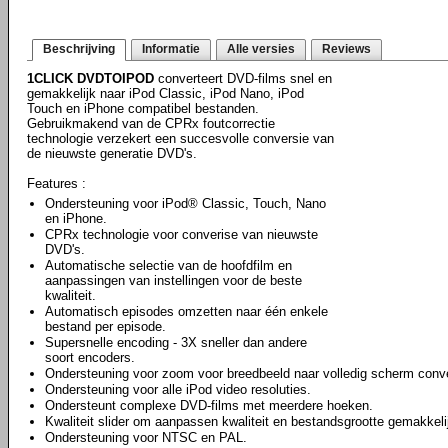
Beschrijving
Informatie
Alle versies
Reviews
1CLICK DVDTOIPOD
converteert DVD-films snel en
gemakkelijk naar iPod Classic, iPod Nano, iPod
Touch en iPhone compatibel bestanden.
Gebruikmakend van de CPRx foutcorrectie
technologie verzekert een succesvolle conversie van
de nieuwste generatie DVD's.
Features :
Ondersteuning voor iPod® Classic, Touch, Nano
en iPhone.
CPRx technologie voor converise van nieuwste
DVD's.
Automatische selectie van de hoofdfilm en
aanpassingen van instellingen voor de beste
kwaliteit.
Automatisch episodes omzetten naar één enkele
bestand per episode.
Supersnelle encoding - 3X sneller dan andere
soort encoders.
Ondersteuning voor zoom voor breedbeeld naar volledig scherm conve
Ondersteuning voor alle iPod video resoluties.
Ondersteunt complexe DVD-films met meerdere hoeken.
Kwaliteit slider om aanpassen kwaliteit en bestandsgrootte gemakkeli
Ondersteuning voor NTSC en PAL.