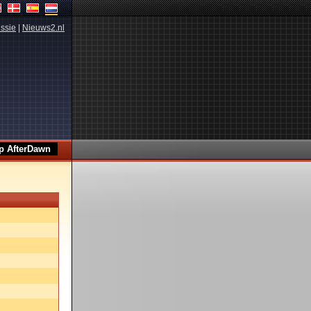
ssie
|
Nieuws2.nl