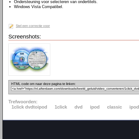
Ondersteuning voor selecteren van ondertitels.
Windows Vista Compatibel.
Stel een correctie voor
Screenshots:
HTML code om naar deze pagina te linken:
Trefwoorden:
1click dvdtoipod
1click
dvd
ipod
classic
ipo