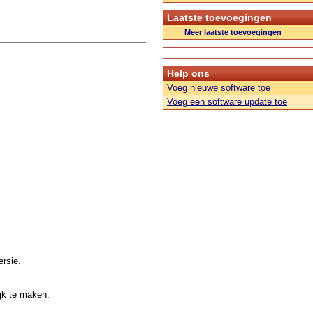
Laatste toevoegingen
Meer laatste toevoegingen
Help ons
Voeg nieuwe software toe
Voeg een software update toe
rsie.
jk te maken.