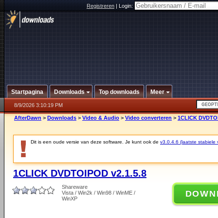
Registreren
|
Login:
Startpagina
Downloads
Top downloads
Meer
8/9/2026 3:10:19 PM
AfterDawn
>
Downloads
>
Video & Audio
>
Video converteren
>
1CLICK DVDTOI
Dit is een oude versie van deze software. Je kunt ook de
v3.0.4.6 (laatste stabiele 
1CLICK DVDTOIPOD v2.1.5.8
Shareware
DOWN
Vista / Win2k / Win98 / WinME /
WinXP