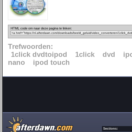
HTML code om naar deze pagina te linken:
Trefwoorden:
1click dvdtoipod
1click
dvd
ip
nano
ipod touch
Sections: