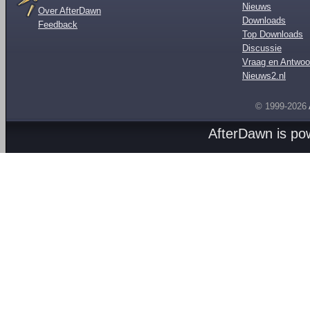
Nieuws
Over AfterDawn
Downloads
Feedback
Top Downloads
Discussie
Vraag en Antwoo
Nieuws2.nl
© 1999-2026
AfterDawn is p